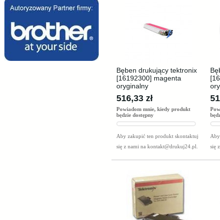
Bęben drukujący tektronix
Bęb
[16192300] magenta
[1
oryginalny
ory
516,33 zł
51
Powiadom mnie, kiedy produkt
Pow
będzie dostępny
będ
Aby zakupić ten produkt skontaktuj
Aby 
się z nami na
kontakt@drukuj24.pl
.
się 