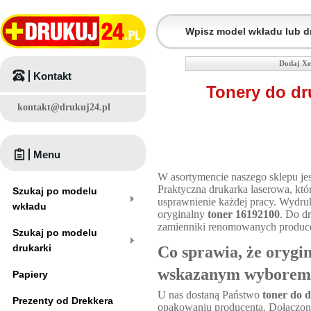
Dodaj Xe
Kontakt
Tonery do dr
kontakt@drukuj24.pl
Menu
W asortymencie naszego sklepu je
Praktyczna drukarka laserowa, k
Szukaj po modelu
usprawnienie każdej pracy. Wydruk
wkładu
oryginalny
toner 16192100
. Do d
zamienniki renomowanych produc
Szukaj po modelu
drukarki
Co sprawia, że orygi
wskazanym wyborem
Papiery
U nas dostaną Państwo
toner do 
Prezenty od Drekkera
opakowaniu producenta. Dołączona 