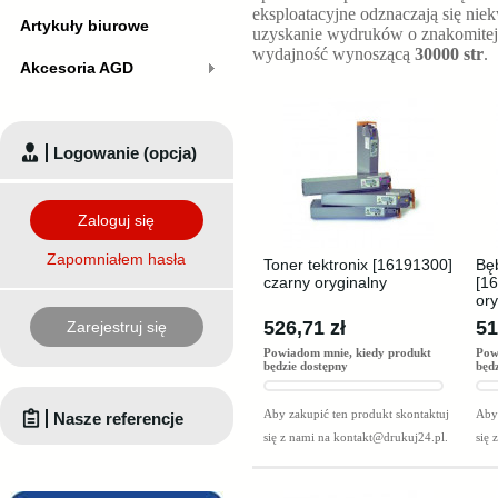
eksploatacyjne odznaczają się nie
Artykuły biurowe
uzyskanie wydruków o znakomitej
wydajność wynoszącą
30000 str
.
Akcesoria AGD
Logowanie (opcja)
Zaloguj się
Zapomniałem hasła
Toner tektronix [16191300]
Bęb
czarny oryginalny
[1
ory
526,71 zł
51
Zarejestruj się
Powiadom mnie, kiedy produkt
Pow
będzie dostępny
będ
Aby zakupić ten produkt skontaktuj
Aby 
Nasze referencje
się z nami na
kontakt@drukuj24.pl
.
się 