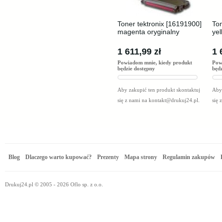
Toner tektronix [16191900]
Ton
magenta oryginalny
yel
1 611,99 zł
1 
Powiadom mnie, kiedy produkt
Pow
będzie dostępny
będ
Aby zakupić ten produkt skontaktuj
Aby 
się z nami na
kontakt@drukuj24.pl
.
się 
Blog
Dlaczego warto kupować?
Prezenty
Mapa strony
Regulamin zakupów
Drukuj24.pl © 2005 - 2026 Oflo sp. z o.o.