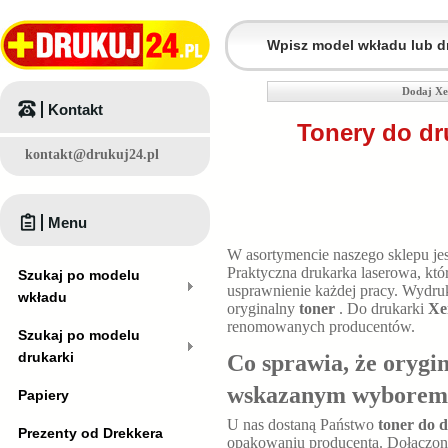
Dodaj Xe
Kontakt
Tonery do dr
kontakt@drukuj24.pl
Menu
W asortymencie naszego sklepu je
Praktyczna drukarka laserowa, k
Szukaj po modelu
usprawnienie każdej pracy. Wydruk
wkładu
oryginalny
toner
. Do drukarki
Xe
renomowanych producentów.
Szukaj po modelu
drukarki
Co sprawia, że orygi
wskazanym wyborem
Papiery
U nas dostaną Państwo
toner do 
Prezenty od Drekkera
opakowaniu producenta. Dołączona 