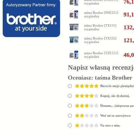
76,1
oryginalna
taśma Brother [HSE221]
91,1
oryginalna
taśma Brother [TX151]
132,
oryginalna
taśma Brother [TX335]
121,
oryginalna
taśma Brother [TZE121]
46,0
oryginalna
Napisz własną recenzj
Oceniasz:
taśma Brother
Bierzcie moje pieniądze
Kupuj, nie dyskutuj.
Hmmm... (niepewna pa
Weź mi to ustrojstwo
Na stos z nim.