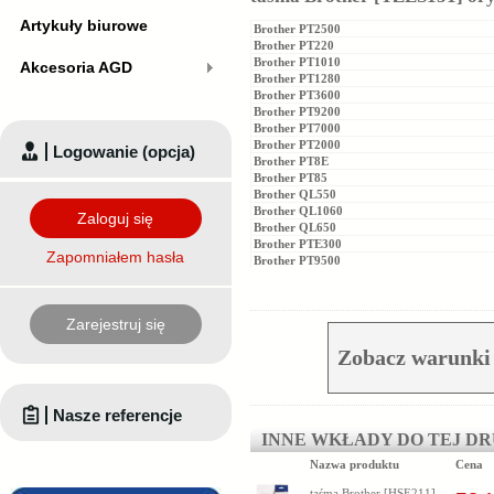
Artykuły biurowe
Brother PT2500
Brother PT220
Brother PT1010
Akcesoria AGD
Brother PT1280
Brother PT3600
Brother PT9200
Brother PT7000
Brother PT2000
Logowanie (opcja)
Brother PT8E
Brother PT85
Brother QL550
Brother QL1060
Zaloguj się
Brother QL650
Brother PTE300
Zapomniałem hasła
Brother PT9500
Zarejestruj się
Zobacz warunki
Nasze referencje
INNE WKŁADY DO TEJ D
Nazwa produktu
Cena
taśma Brother [HSE211]