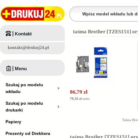
taśma Brother [TZES151] or
Kontakt
kontakt@drukuj24.pl
Menu
Szukaj po modelu
wkładu
86,79 zł
70,56 zł
netto
Szukaj po modelu
drukarki
Taśma Bro
Papiery
Prezenty od Drekkera
taśma Brother [TZES151] ory