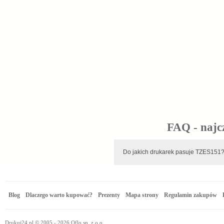
FAQ - najc
Do jakich drukarek pasuje TZES1
Blog
Dlaczego warto kupować?
Prezenty
Mapa strony
Regulamin zakupów
Drukuj24.pl © 2005 - 2026 Oflo sp. z o.o.