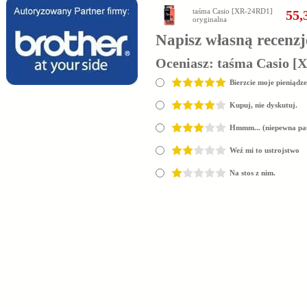
taśma Casio [XR-24RD1]
55,
oryginalna
Napisz własną recenzj
Oceniasz:
taśma Casio [
Bierzcie moje pieniądze
Kupuj, nie dyskutuj.
Hmmm... (niepewna pa
Weź mi to ustrojstwo
Na stos z nim.