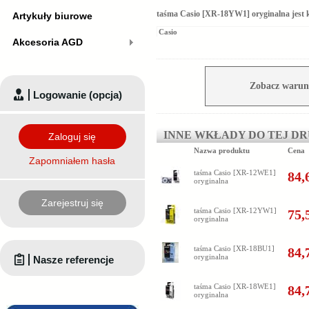
taśma Casio [XR-18YW1] oryginalna jest 
Artykuły biurowe
Casio
Akcesoria AGD
Zobacz warun
Logowanie (opcja)
INNE WKŁADY DO TEJ D
Zaloguj się
Nazwa produktu
Cena
Zapomniałem hasła
taśma Casio [XR-12WE1]
84,
oryginalna
Zarejestruj się
taśma Casio [XR-12YW1]
75,
oryginalna
taśma Casio [XR-18BU1]
84,
oryginalna
Nasze referencje
taśma Casio [XR-18WE1]
84,
oryginalna