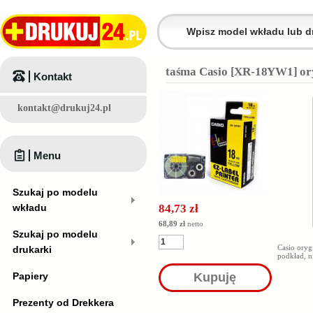
taśma Casio [XR-18YW1] or
Kontakt
kontakt@drukuj24.pl
Menu
Szukaj po modelu
wkładu
84,73 zł
68,89 zł
netto
Szukaj po modelu
Casio oryg
drukarki
podkład, 
Papiery
Kupuję
Prezenty od Drekkera