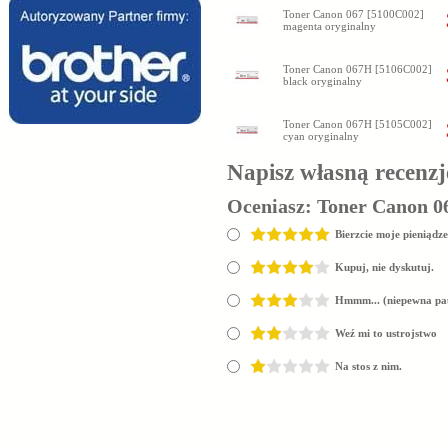
Toner Canon 067 [5100C002]
magenta oryginalny
Toner Canon 067H [5106C002]
black oryginalny
Toner Canon 067H [5105C002]
cyan oryginalny
Napisz własną recenzj
Oceniasz:
Toner Canon 06
Bierzcie moje pieniądze
Kupuj, nie dyskutuj.
Hmmm... (niepewna pa
Weź mi to ustrojstwo
Na stos z nim.