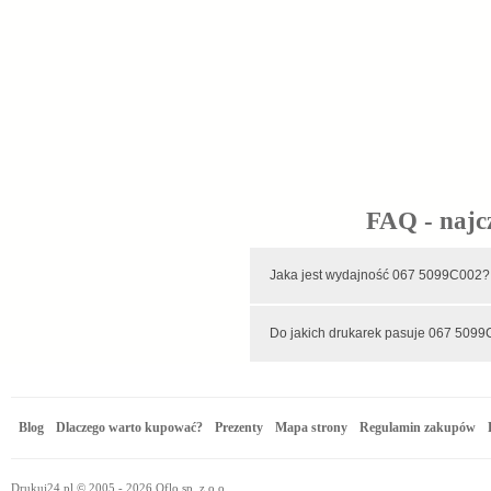
FAQ - najc
Jaka jest wydajność 067 5099C002
Do jakich drukarek pasuje 067 509
Blog
Dlaczego warto kupować?
Prezenty
Mapa strony
Regulamin zakupów
Drukuj24.pl © 2005 - 2026 Oflo sp. z o.o.