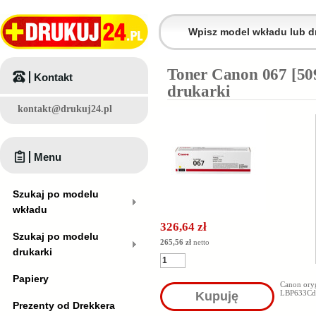
Toner Canon 067 [50
Kontakt
drukarki
kontakt@drukuj24.pl
Menu
Szukaj po modelu
wkładu
326,64 zł
Szukaj po modelu
265,56 zł
netto
drukarki
Papiery
Canon ory
LBP633Cd
Kupuję
Prezenty od Drekkera