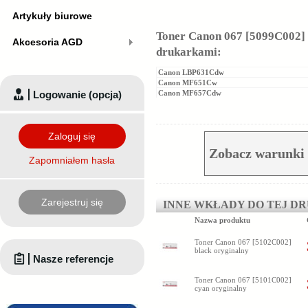
Artykuły biurowe
Toner Canon 067 [5099C002] y
Akcesoria AGD
drukarkami:
Canon LBP631Cdw
Canon MF651Cw
Logowanie (opcja)
Canon MF657Cdw
Zaloguj się
Zobacz warunki 
Zapomniałem hasła
Zarejestruj się
INNE WKŁADY DO TEJ D
Nazwa produktu
Toner Canon 067 [5102C002]
black oryginalny
Nasze referencje
Toner Canon 067 [5101C002]
cyan oryginalny