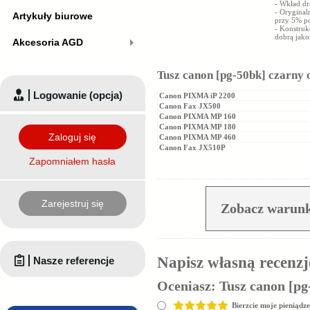
-
Wkład dr
- Oryginal
Artykuły biurowe
przy 5% p
- Konstruk
dobrą jako
Akcesoria AGD
Tusz canon [pg-50bk] czarny 
Logowanie (opcja)
Canon PIXMA iP 2200
Canon Fax JX500
Canon PIXMA MP 160
Canon PIXMA MP 180
Zaloguj się
Canon PIXMA MP 460
Canon Fax JX510P
Zapomniałem hasła
Zarejestruj się
Zobacz warunk
Napisz własną recenzj
Nasze referencje
Oceniasz:
Tusz canon [pg
Bierzcie moje pieniądze