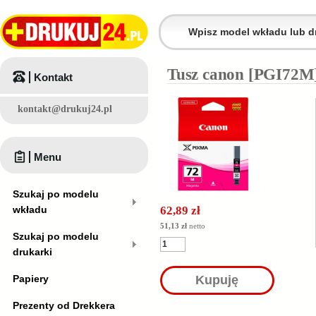
Tusz canon [PGI72M]
Kontakt
kontakt@drukuj24.pl
Menu
Szukaj po modelu
wkładu
62,89 zł
51,13 zł
netto
Szukaj po modelu
drukarki
Papiery
Kupuję
Prezenty od Drekkera