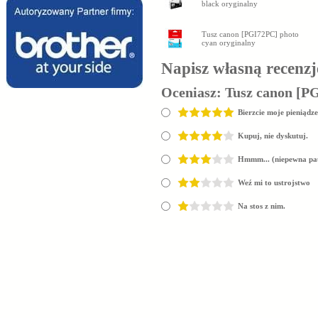
black oryginalny
Tusz canon [PGI72PC] photo
cyan oryginalny
Napisz własną recenzj
Oceniasz:
Tusz canon [P
Bierzcie moje pieniądze
Kupuj, nie dyskutuj.
Hmmm... (niepewna pa
Weź mi to ustrojstwo
Na stos z nim.