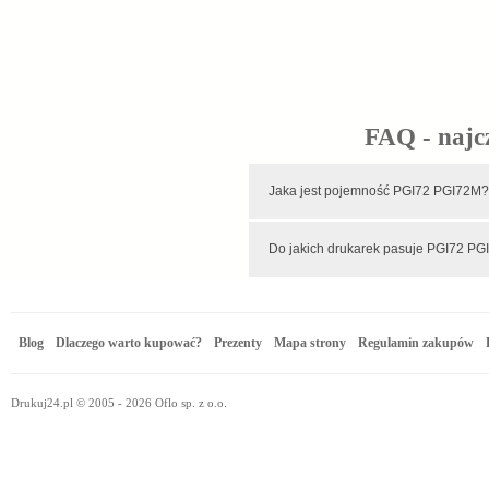
FAQ - najc
Jaka jest pojemność PGI72 PGI72
Do jakich drukarek pasuje PGI72 P
Blog
Dlaczego warto kupować?
Prezenty
Mapa strony
Regulamin zakupów
Drukuj24.pl © 2005 - 2026 Oflo sp. z o.o.