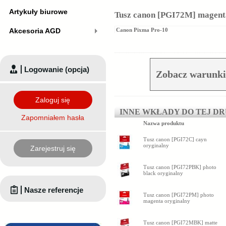
Artykuły biurowe
Tusz canon [PGI72M] magenta
Akcesoria AGD
Canon Pixma Pro-10
Logowanie (opcja)
Zobacz warunki
Zaloguj się
INNE WKŁADY DO TEJ D
Zapomniałem hasła
Nazwa produktu
Tusz canon [PGI72C] cayn
oryginalny
Zarejestruj się
Tusz canon [PGI72PBK] photo
black oryginalny
Nasze referencje
Tusz canon [PGI72PM] photo
magenta oryginalny
Tusz canon [PGI72MBK] matte