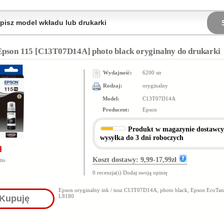
Epson 115 [C13T07D14A] photo black oryginalny do drukarki
Wydajność:
6200 str
Rodzaj:
oryginalny
Model:
C13T07D14A
Producent:
Epson
Produkt
w magazynie dostawcy
wysyłka do 3 dni roboczych
ł
Koszt dostawy: 9,99-17,99zł
tto
0 recenzja(i)
Dodaj swoją opinię
Epson oryginalny ink / tusz C13T07D14A, photo black, Epson EcoTa
L8180
Kupuję