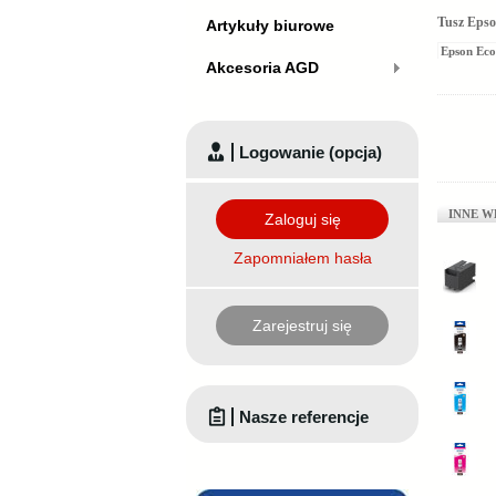
Tusz Epso
Artykuły biurowe
Epson Ec
Akcesoria AGD
Logowanie (opcja)
INNE W
Zaloguj się
Zapomniałem hasła
Zarejestruj się
Nasze referencje