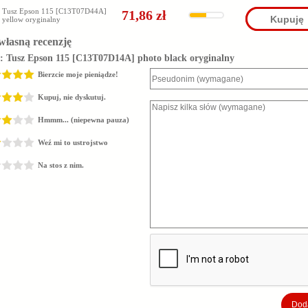
Tusz Epson 115 [C13T07D44A]
71,86 zł
Kupuję
yellow oryginalny
własną recenzję
z:
Tusz Epson 115 [C13T07D14A] photo black oryginalny
Bierzcie moje pieniądze!
Kupuj, nie dyskutuj.
Hmmm... (niepewna pauza)
Weź mi to ustrojstwo
Na stos z nim.
Doda