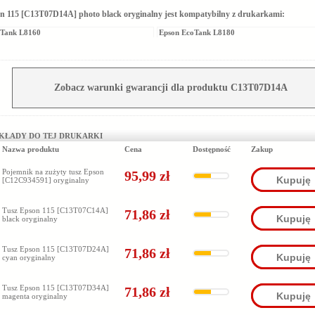
n 115 [C13T07D14A] photo black oryginalny jest kompatybilny z drukarkami:
oTank L8160
Epson EcoTank L8180
Zobacz warunki gwarancji dla produktu C13T07D14A
KŁADY DO TEJ DRUKARKI
Nazwa produktu
Cena
Dostępność
Zakup
Pojemnik na zużyty tusz Epson
95,99 zł
Kupuję
[C12C934591] oryginalny
Tusz Epson 115 [C13T07C14A]
71,86 zł
Kupuję
black oryginalny
Tusz Epson 115 [C13T07D24A]
71,86 zł
Kupuję
cyan oryginalny
Tusz Epson 115 [C13T07D34A]
71,86 zł
Kupuję
magenta oryginalny