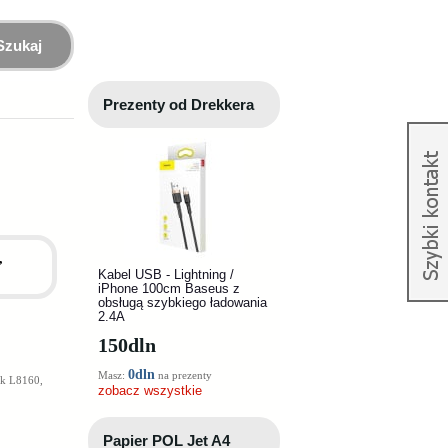
Szukaj
Prezenty od Drekkera
,
Kabel USB - Lightning /
iPhone 100cm Baseus z
obsługą szybkiego ładowania
2.4A
150
dln
0dln
Masz:
na prezenty
nk L8160,
zobacz wszystkie
Papier POL Jet A4