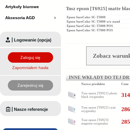
Artykuły biurowe
Tusz epson [T6925] matte bla
Akcesoria AGD
Epson SureColor SC-T3000
Epson SureColor SC-T3000 w/o stand
Epson SureColor SC-T5000 POS
Epson SureColor SC-T7000 POS
Logowanie (opcja)
Zobacz warunk
Zaloguj się
Zapomniałem hasła
INNE WKŁADY DO TEJ D
Nazwa produktu
Cena
Zarejestruj się
Tusz epson [T6921] photo
314
black oryginalny
Tusz epson [T6922] cyan
286
Nasze referencje
oryginalny
Tusz epson [T6923]
285
magenta oryginalny