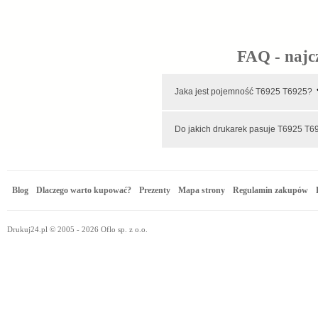
FAQ - najc
Jaka jest pojemność T6925 T6925?
Do jakich drukarek pasuje T6925 T
Blog
Dlaczego warto kupować?
Prezenty
Mapa strony
Regulamin zakupów
Drukuj24.pl © 2005 - 2026 Oflo sp. z o.o.