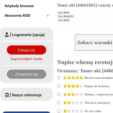
Toner oki [44661802] czarny 
Artykuły biurowe
Oki B840
Akcesoria AGD
Oki B840DN
Oki B840
Logowanie (opcja)
Zobacz warunki 
Zaloguj się
Zapomniałem hasła
Napisz własną recenzj
Oceniasz:
Toner oki [446
Zarejestruj się
Bierzcie moje pieniądze
Kupuj, nie dyskutuj.
Nasze referencje
Hmmm... (niepewna pa
Weź mi to ustrojstwo
Na stos z nim.