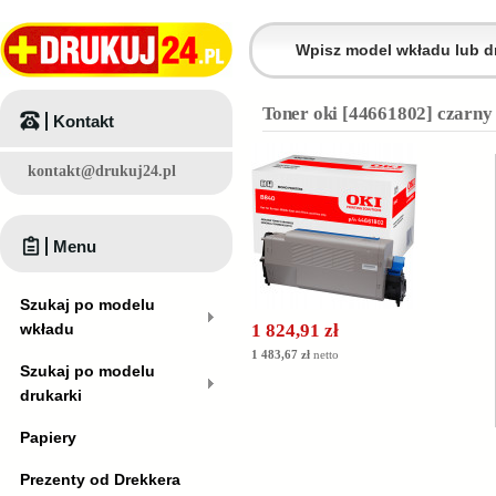
Toner oki [44661802] czarny
Kontakt
kontakt@drukuj24.pl
Menu
Szukaj po modelu
wkładu
1 824,91 zł
1 483,67 zł
netto
Szukaj po modelu
drukarki
Papiery
Prezenty od Drekkera