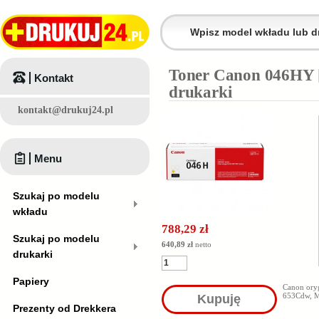
Toner Canon 046HY [
Kontakt
drukarki
kontakt@drukuj24.pl
Menu
Szukaj po modelu
wkładu
788,29 zł
Szukaj po modelu
640,89 zł
netto
drukarki
Papiery
Canon ory
653Cdw, 
Kupuję
Prezenty od Drekkera