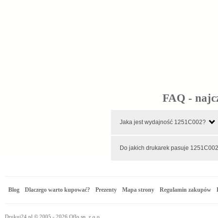
FAQ - najc
Jaka jest wydajność 1251C002?
Do jakich drukarek pasuje 125
Blog
Dlaczego warto kupować?
Prezenty
Mapa strony
Regulamin zakupów
Drukuj24.pl © 2005 - 2026 Oflo sp. z o.o.