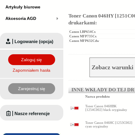
Artykuły biurowe
Toner Canon 046HY [1251C002
Akcesoria AGD
drukarkami:
Canon LBP654Cx
Canon MFP735Cx
Logowanie (opcja)
Canon MFP632Cdw
Zaloguj się
Zobacz warunki 
Zapomniałem hasła
Zarejestruj się
INNE WKŁADY DO TEJ D
Nazwa produktu
Toner Canon 046HBK
[1254C002] black oryginalny
Nasze referencje
Toner Canon 046HC [1253C002]
cyan oryginalny