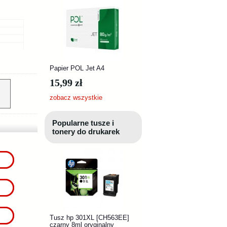
Papier POL Jet A4
15,99 zł
zobacz wszystkie
Popularne tusze i
tonery do drukarek
Tusz hp 301XL [CH563EE]
czarny 8ml oryginalny