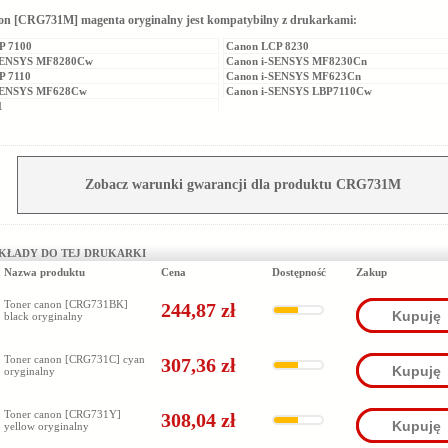
on [CRG731M] magenta oryginalny jest kompatybilny z drukarkami:
P 7100
Canon LCP 8230
SENSYS MF8280Cw
Canon i-SENSYS MF8230Cn
P 7110
Canon i-SENSYS MF623Cn
SENSYS MF628Cw
Canon i-SENSYS LBP7110Cw
1
Zobacz warunki gwarancji dla produktu CRG731M
KŁADY DO TEJ DRUKARKI
Nazwa produktu
Cena
Dostępność
Zakup
Toner canon [CRG731BK]
244,87 zł
Kupuję
black oryginalny
Toner canon [CRG731C] cyan
307,36 zł
Kupuję
oryginalny
Toner canon [CRG731Y]
308,04 zł
Kupuję
yellow oryginalny