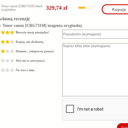
Toner canon [CRG731H] black
329,74 zł
Kupuję
oryginalny
własną recenzję
z:
Toner canon [CRG731M] magenta oryginalny
Bierzcie moje pieniądze!
Kupuj, nie dyskutuj.
Hmmm... (niepewna pauza)
Weź mi to ustrojstwo
Na stos z nim.