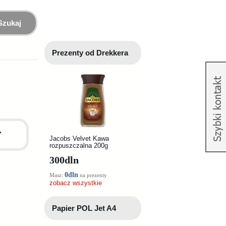
Szukaj
Prezenty od Drekkera
,
Jacobs Velvet Kawa
rozpuszczalna 200g
300
dln
0dln
Masz:
na prezenty
zobacz wszystkie
Papier POL Jet A4