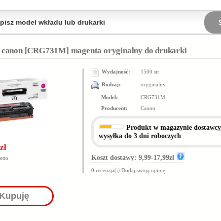
 canon [CRG731M] magenta oryginalny do drukarki
Wydajność:
1500 str
Rodzaj:
oryginalny
Model:
CRG731M
Producent:
Canon
Produkt
w magazynie dostawcy
wysyłka do 3 dni roboczych
zł
Koszt dostawy: 9,99-17,99zł
etto
0 recenzja(i)
Dodaj swoją opinię
Kupuję