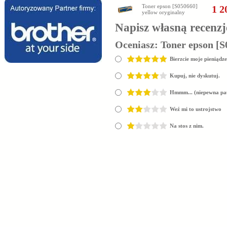
Toner epson [S050660]
1 2
yellow oryginalny
Napisz własną recenzj
Oceniasz:
Toner epson [S
Bierzcie moje pieniądze
Kupuj, nie dyskutuj.
Hmmm... (niepewna pa
Weź mi to ustrojstwo
Na stos z nim.