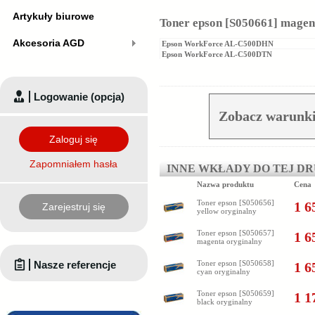
Artykuły biurowe
Toner epson [S050661] magen
Akcesoria AGD
Epson WorkForce AL-C500DHN
Epson WorkForce AL-C500DTN
Logowanie (opcja)
Zobacz warunki
Zaloguj się
Zapomniałem hasła
INNE WKŁADY DO TEJ D
Nazwa produktu
Cena
Toner epson [S050656]
1 6
Zarejestruj się
yellow oryginalny
Toner epson [S050657]
1 6
magenta oryginalny
Nasze referencje
Toner epson [S050658]
1 6
cyan oryginalny
Toner epson [S050659]
1 1
black oryginalny