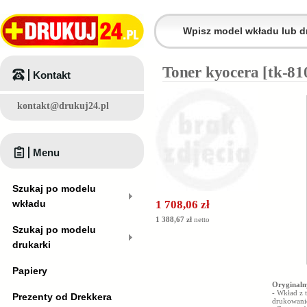
Toner kyocera [tk-81
Kontakt
kontakt@drukuj24.pl
Menu
Szukaj po modelu
wkładu
1 708,06 zł
1 388,67 zł
netto
Szukaj po modelu
drukarki
Papiery
Oryginaln
-
Wkład z 
Prezenty od Drekkera
drukowanie