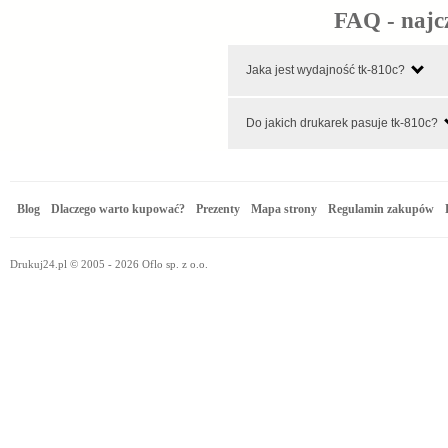
FAQ - najc
Jaka jest wydajność tk-810c?
Do jakich drukarek pasuje tk-810c?
Blog
Dlaczego warto kupować?
Prezenty
Mapa strony
Regulamin zakupów
Drukuj24.pl © 2005 - 2026 Oflo sp. z o.o.