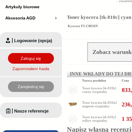
- Zawartoś
Artykuły biurowe
Toner kyocera [tk-810c] cyan
Akcesoria AGD
Kyocera FS-C8026N
Logowanie (opcja)
Zobacz warunki
Zaloguj się
Zapomniałem hasła
INNE WKŁADY DO TEJ D
Nazwa produktu
Cena
Zarejestruj się
Toner kyocera [tk-810k]
833,
czarny oryginalny
Toner kyocera [tk-810m]
236,
magenta oryginalny
Nasze referencje
Toner kyocera [tk-810y]
1 35
yellow oryginalny
Napisz własną recenzj