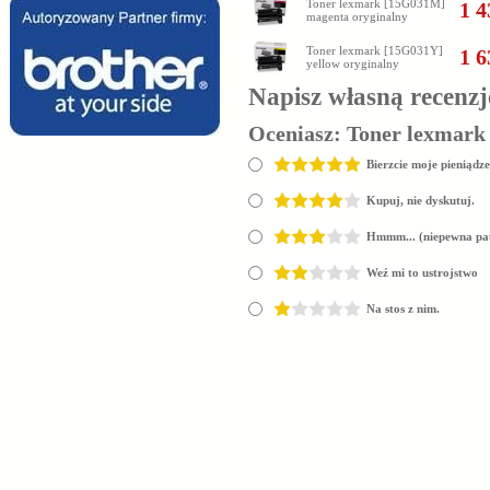
Toner lexmark [15G031M]
1 4
magenta oryginalny
Toner lexmark [15G031Y]
1 6
yellow oryginalny
Napisz własną recenzj
Oceniasz:
Toner lexmark
Bierzcie moje pieniądze
Kupuj, nie dyskutuj.
Hmmm... (niepewna pa
Weź mi to ustrojstwo
Na stos z nim.