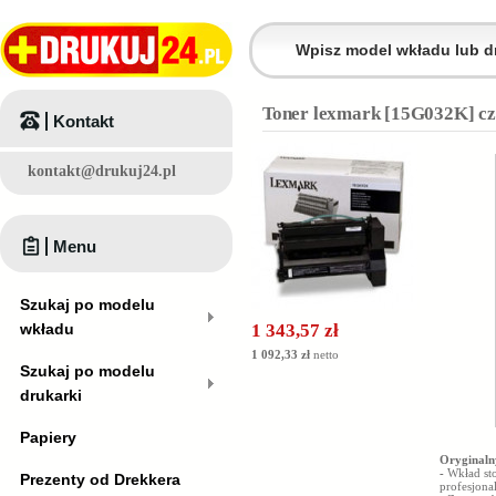
Toner lexmark [15G032K] cz
Kontakt
kontakt@drukuj24.pl
Menu
Szukaj po modelu
wkładu
1 343,57 zł
1 092,33 zł
netto
Szukaj po modelu
drukarki
Papiery
Oryginaln
-
Wkład st
Prezenty od Drekkera
profesjona