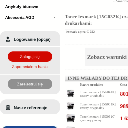
- Zawartoś
Artykuły biurowe
Toner lexmark [15G032K] cza
Akcesoria AGD
drukarkami:
lexmark optra C 752
Logowanie (opcja)
Zobacz warunki
Zaloguj się
Zapomniałem hasła
INNE WKŁADY DO TEJ D
Zarejestruj się
Nazwa produktu
Cena
Toner lexmark [15G041K]
801
czarny oryginalny
Toner lexmark [15G031K]
989
Nasze referencje
czarny oryginalny
Toner lexmark [15G031C]
1 6
cyan oryginalny