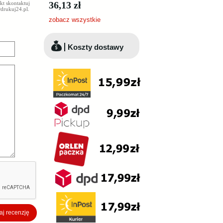
36,13 zł
kt skontaktuj
drukuj24.pl
.
zobacz wszystkie
Koszty dostawy
j recenzję