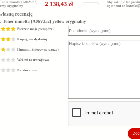
Toner minolta [A06VJ52]
Aby zakupić ten produ
2 138,43 zł
cmy oryginalny
się z nami na
kontakt@
własną recenzję
z:
Toner minolta [A06V252] yellow oryginalny
Bierzcie moje pieniądze!
Kupuj, nie dyskutuj.
Hmmm... (niepewna pauza)
Weź mi to ustrojstwo
Na stos z nim.
Doda