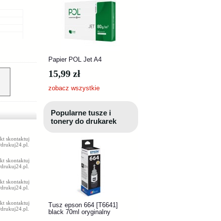
Papier POL Jet A4
15,99 zł
zobacz wszystkie
Popularne tusze i
tonery do drukarek
kt skontaktuj
drukuj24.pl
.
kt skontaktuj
drukuj24.pl
.
kt skontaktuj
drukuj24.pl
.
kt skontaktuj
Tusz epson 664 [T6641]
drukuj24.pl
.
black 70ml oryginalny