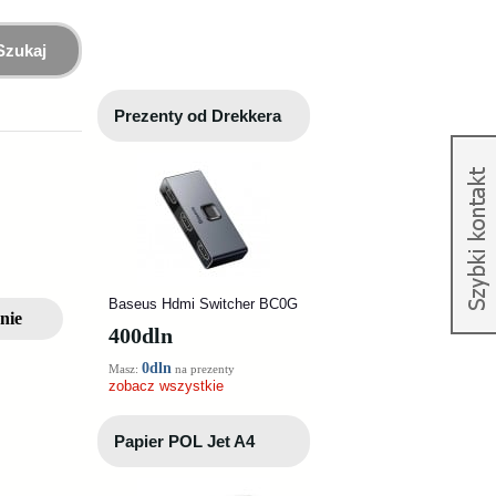
Szukaj
Prezenty od Drekkera
Baseus Hdmi Switcher BC0G
nie
400
dln
0dln
Masz:
na prezenty
zobacz wszystkie
Papier POL Jet A4