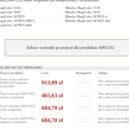
olta [A06V252] yellow oryginalny jest kompatybilny z drukarkami:
agiColor 5550
Minolta MagiColor 5570
agiColor 5650
Minolta MagiColor 5670
MagiColor 5670EN
Minolta MagiColor 5670EN-d
MagiColor 5670EN (MPC)
Minolta MagiColor 5670EN-dth
agiColor 5670EN-dthf
Zobacz warunki gwarancji dla produktu A06V252
KŁADY DO TEJ DRUKARKI
Nazwa produktu
Cena
Dostępność
Zakup
Toner konica minolta
913,89 zł
Aby zakupić ten produ
[A06V353] magenta
się z nami na
kontakt@
oryginalny
Toner minolta [A06V152]
Aby zakupić ten produ
465,63 zł
czarny oryginalny
się z nami na
kontakt@
Toner minolta [A06V452]
Aby zakupić ten produ
684,70 zł
cyan oryginalny
się z nami na
kontakt@
Toner minolta [A06V352]
Aby zakupić ten produ
684,70 zł
magenta oryginalny
się z nami na
kontakt@