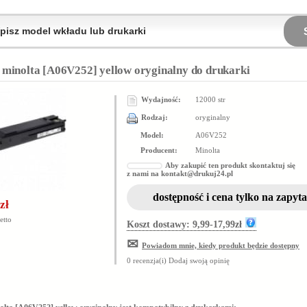
 minolta [A06V252] yellow oryginalny do drukarki
Wydajność:
12000 str
Rodzaj:
oryginalny
Model:
A06V252
Producent:
Minolta
Aby zakupić ten produkt skontaktuj się
z nami na
kontakt@drukuj24.pl
dostępność i cena tylko na zapyta
zł
etto
Koszt dostawy: 9,99-17,99zł
✉
Powiadom mnie, kiedy produkt będzie dostępny
0 recenzja(i)
Dodaj swoją opinię