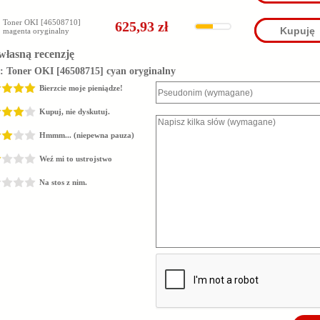
Toner OKI [46508710]
625,93 zł
Kupuję
magenta oryginalny
własną recenzję
z:
Toner OKI [46508715] cyan oryginalny
Bierzcie moje pieniądze!
Kupuj, nie dyskutuj.
Hmmm... (niepewna pauza)
Weź mi to ustrojstwo
Na stos z nim.