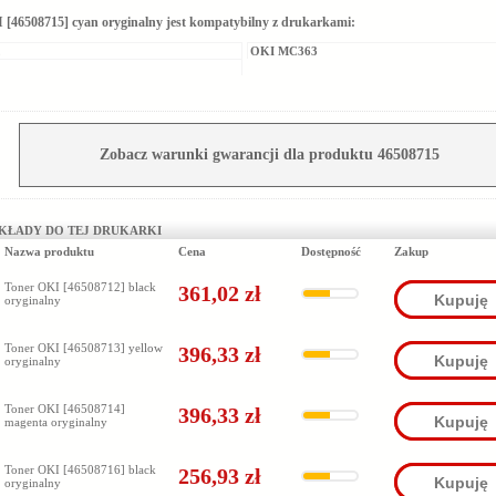
 [46508715] cyan oryginalny jest kompatybilny z drukarkami:
2
OKI MC363
Zobacz warunki gwarancji dla produktu 46508715
KŁADY DO TEJ DRUKARKI
Nazwa produktu
Cena
Dostępność
Zakup
Toner OKI [46508712] black
361,02 zł
Kupuję
oryginalny
Toner OKI [46508713] yellow
396,33 zł
Kupuję
oryginalny
Toner OKI [46508714]
396,33 zł
Kupuję
magenta oryginalny
Toner OKI [46508716] black
256,93 zł
Kupuję
oryginalny