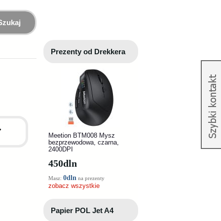
Szukaj
Prezenty od Drekkera
,
Meetion BTM008 Mysz
bezprzewodowa, czarna,
2400DPI
450
dln
0dln
Masz:
na prezenty
zobacz wszystkie
Papier POL Jet A4