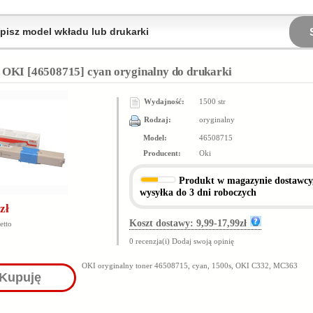
 OKI [46508715] cyan oryginalny do drukarki
Wydajność:
1500 str
Rodzaj:
oryginalny
Model:
46508715
Producent:
Oki
Produkt
w magazynie dostawcy
wysyłka do 3 dni roboczych
zł
Koszt dostawy: 9,99-17,99zł
etto
0 recenzja(i)
Dodaj swoją opinię
OKI oryginalny toner 46508715, cyan, 1500s, OKI C332, MC363
Kupuję