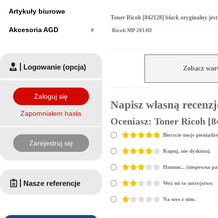
Artykuły biurowe
Toner Ricoh [842128] black oryginalny je
Akcesoria AGD
Ricoh MP 2014D
Logowanie (opcja)
Zobacz war
Zaloguj się
Napisz własną recenzj
Zapomniałem hasła
Oceniasz:
Toner Ricoh [8
Bierzcie moje pieniądze
Zarejestruj się
Kupuj, nie dyskutuj.
Hmmm... (niepewna pa
Nasze referencje
Weź mi to ustrojstwo
Na stos z nim.