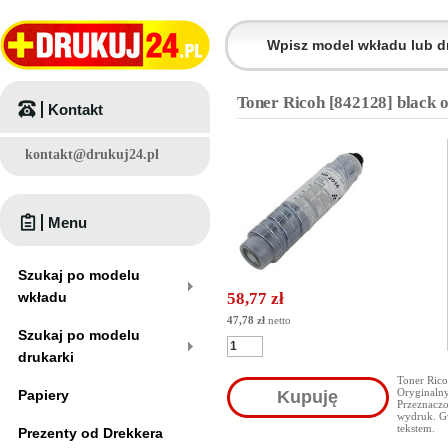
Toner Ricoh [842128] black 
Kontakt
kontakt@drukuj24.pl
Menu
Szukaj po modelu
wkładu
58,77 zł
47,78 zł
netto
Szukaj po modelu
drukarki
Toner Rico
Oryginaln
Papiery
Kupuję
Przeznacz
wydruk. Gw
tekstem.
Prezenty od Drekkera