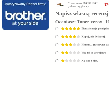
Toner xerox [106R01603]
32
yellow oryginalny
Napisz własną recenzj
Oceniasz:
Toner xerox [1
Bierzcie moje pieniądze
Kupuj, nie dyskutuj.
Hmmm... (niepewna pa
Weź mi to ustrojstwo
Na stos z nim.