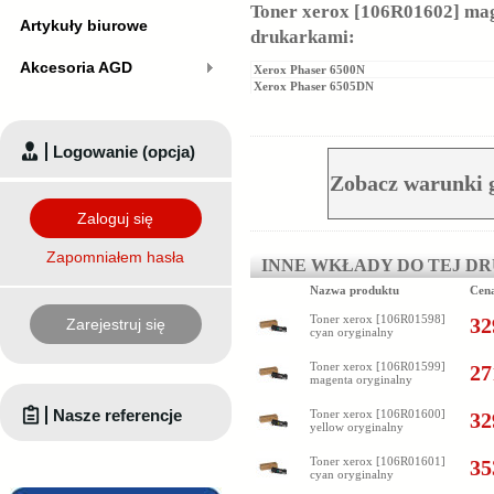
Toner xerox [106R01602] mag
Artykuły biurowe
drukarkami:
Akcesoria AGD
Xerox Phaser 6500N
Xerox Phaser 6505DN
Logowanie (opcja)
Zobacz warunki 
Zaloguj się
Zapomniałem hasła
INNE WKŁADY DO TEJ D
Nazwa produktu
Cen
Toner xerox [106R01598]
32
Zarejestruj się
cyan oryginalny
Toner xerox [106R01599]
27
magenta oryginalny
Nasze referencje
Toner xerox [106R01600]
32
yellow oryginalny
Toner xerox [106R01601]
35
cyan oryginalny