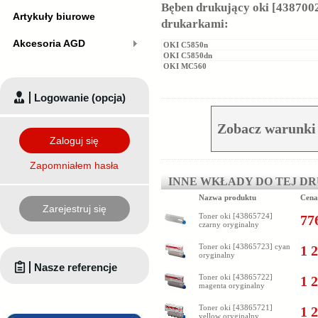
Bęben drukujący oki [4387002
Artykuły biurowe
drukarkami:
Akcesoria AGD
OKI C5850n
OKI C5850dn
OKI MC560
Logowanie (opcja)
Zobacz warunki 
Zaloguj się
Zapomniałem hasła
INNE WKŁADY DO TEJ D
Nazwa produktu
Cena
Zarejestruj się
Toner oki [43865724]
776
czarny oryginalny
Toner oki [43865723] cyan
1 2
oryginalny
Nasze referencje
Toner oki [43865722]
1 2
magenta oryginalny
Toner oki [43865721]
1 2
yellow oryginalny