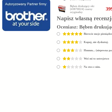
Bęben drukujący oki
399
[43870024] czarny
oryginalny
Napisz własną recenzj
Oceniasz:
Bęben drukując
Bierzcie moje pieniądze
Kupuj, nie dyskutuj.
Hmmm... (niepewna pa
Weź mi to ustrojstwo
Na stos z nim.