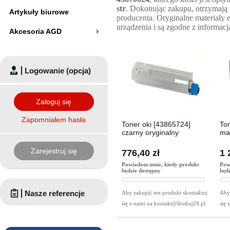
str
. Dokonując zakupu, otrzymają
Artykuły biurowe
producenta. Oryginalne materiały 
urządzenia i są zgodne z informac
Akcesoria AGD
Logowanie (opcja)
Zaloguj się
Zapomniałem hasła
Toner oki [43865724]
To
czarny oryginalny
ma
Zarejestruj się
776,40 zł
1 
Powiadom mnie, kiedy produkt
Pow
będzie dostępny
będ
Nasze referencje
Aby zakupić ten produkt skontaktuj
Aby 
się z nami na
kontakt@drukuj24.pl
.
się 