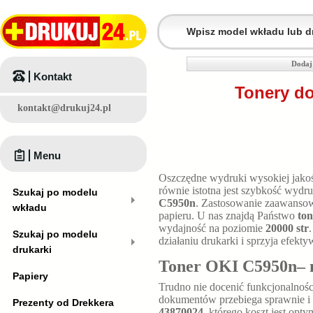
Dodaj
Kontakt
Tonery do
kontakt@drukuj24.pl
Menu
Oszczędne wydruki wysokiej jakośc
równie istotna jest szybkość wyd
Szukaj po modelu
C5950n
. Zastosowanie zaawansowa
wkładu
papieru. U nas znajdą Państwo
to
wydajność na poziomie
20000 str
Szukaj po modelu
działaniu drukarki i sprzyja efekty
drukarki
Toner OKI C5950n– n
Papiery
Trudno nie docenić funkcjonalnośc
dokumentów przebiega sprawnie i 
Prezenty od Drekkera
43870024
, którego koszt jest op