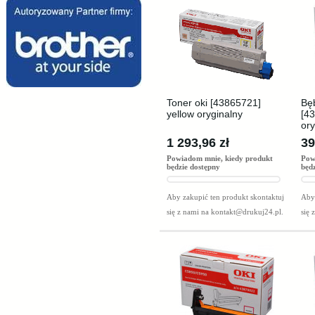
Toner oki [43865721]
Bę
yellow oryginalny
[4
ory
1 293,96 zł
39
Powiadom mnie, kiedy produkt
Pow
będzie dostępny
będ
Aby zakupić ten produkt skontaktuj
Aby 
się z nami na
kontakt@drukuj24.pl
.
się 