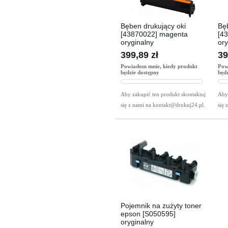
Bęben drukujący oki
Bę
[43870022] magenta
[4
oryginalny
ory
399,89 zł
39
Powiadom mnie, kiedy produkt
Pow
będzie dostępny
będ
Aby zakupić ten produkt skontaktuj
Aby 
się z nami na
kontakt@drukuj24.pl
.
się 
Pojemnik na zużyty toner
epson [S050595]
oryginalny