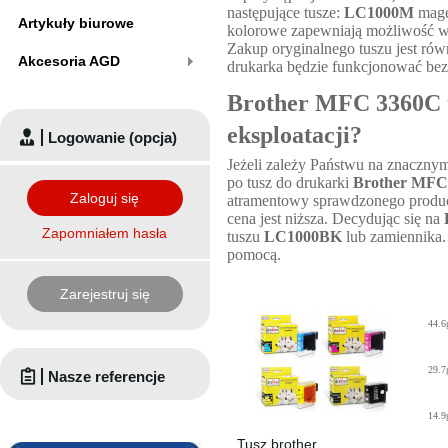
następujące tusze:
LC1000M
mage
Artykuły biurowe
kolorowe zapewniają możliwość 
Zakup oryginalnego tuszu jest ró
Akcesoria AGD
drukarka będzie funkcjonować bez
Brother MFC 3360C tu
eksploatacji?
Logowanie (opcja)
Jeżeli zależy Państwu na znaczny
po tusz do drukarki
Brother MFC
Zaloguj się
atramentowy sprawdzonego producen
cena jest niższa. Decydując się na
Zapomniałem hasła
tuszu
LC1000BK
lub zamiennika.
pomocą.
Zarejestruj się
44.6
29.7
Nasze referencje
14.9
Tusz brother