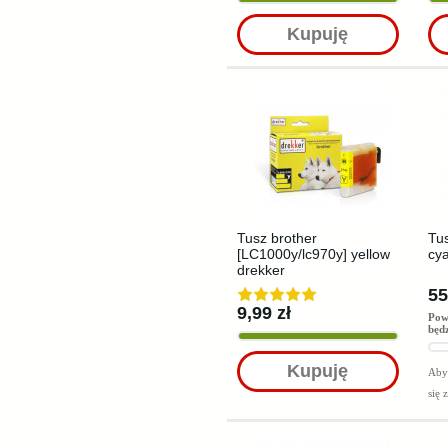
Kupuję
Tusz brother
Tu
[LC1000y/lc970y] yellow
cya
drekker
55
9,99 zł
Pow
będ
Kupuję
Aby 
się 