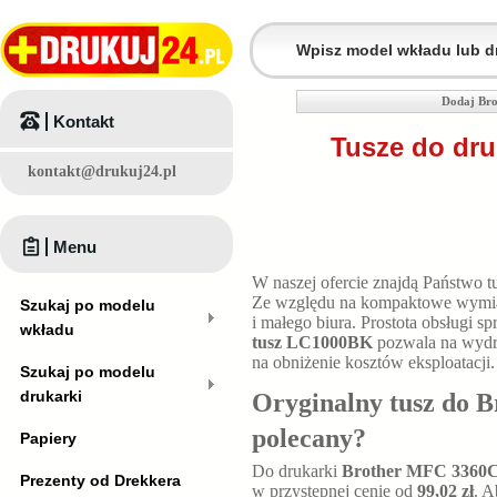
Dodaj Br
Kontakt
Tusze do dru
kontakt@drukuj24.pl
Menu
W naszej ofercie znajdą Państwo t
Ze względu na kompaktowe wym
Szukaj po modelu
i małego biura. Prostota obsługi
wkładu
tusz LC1000BK
pozwala na wyd
na obniżenie kosztów eksploatacji.
Szukaj po modelu
drukarki
Oryginalny tusz do B
polecany?
Papiery
Do drukarki
Brother MFC 3360
Prezenty od Drekkera
w przystępnej cenie od
99,02 zł
. A