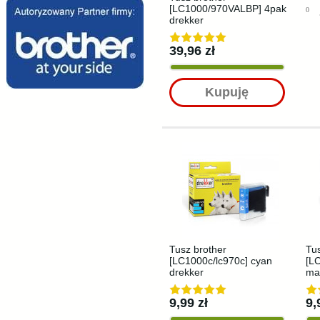
[LC1000/970VALBP] 4pak
0
drekker
39,96 zł
Kupuję
Tusz brother
Tus
[LC1000c/lc970c] cyan
[L
drekker
ma
9,99 zł
9,