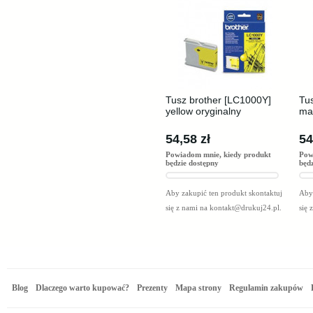
Tusz brother [LC1000Y]
Tu
yellow oryginalny
ma
54,58 zł
54
Powiadom mnie, kiedy produkt
Pow
będzie dostępny
będ
Aby zakupić ten produkt skontaktuj
Aby 
się z nami na
kontakt@drukuj24.pl
.
się 
Blog
Dlaczego warto kupować?
Prezenty
Mapa strony
Regulamin zakupów