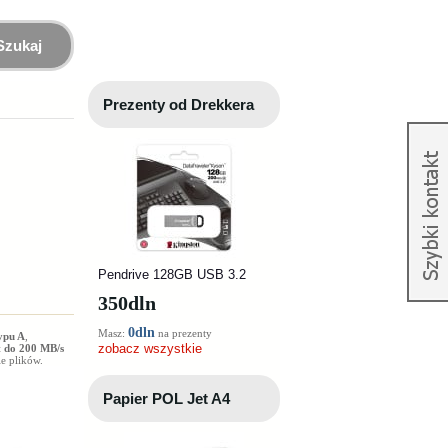
Szukaj
Prezenty od Drekkera
Pendrive 128GB USB 3.2
350
dln
0dln
Masz:
na prezenty
ypu A
,
zobacz wszystkie
 do 200 MB/s
e plików.
Papier POL Jet A4