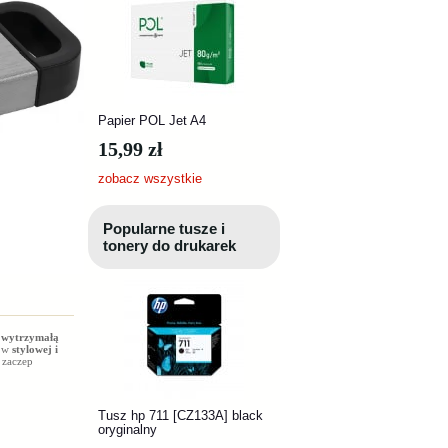
Papier POL Jet A4
15,99 zł
zobacz wszystkie
Popularne tusze i
tonery do drukarek
e
wytrzymałą
h w
stylowej i
 zaczep
Tusz hp 711 [CZ133A] black
oryginalny