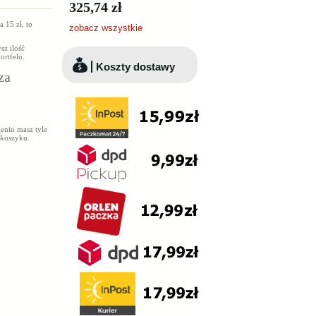
325,74 zł
 15 zł, to
zobacz wszystkie
sz ilość
ortfelu.
Koszty dostawy
za
ieniu masz tyle
 koszyku.