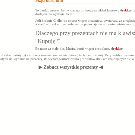
Skąd brać dln?
To bardzo proste. Jeśli wkładasz do koszyka wkład laserowy
dre
kk
er
za
dostajesz na wydanie 15 dln.
Jeśli brakuje Ci dln, bo chcesz więcej prezentów, wystarczy, że zwiększy
wkładów drekker i już kolejne dln pojawiają się w Twoim wirtualnym p
Dlaczego przy prezentach nie ma klawis
"Kupuję"?
Bo masz za mało dln. Musisz kupić więcej produktów
dre
kk
er
.
 drekkero-złoty ;)) - to nasza wewnętrzna waluta, którą płacisz za prezenty. Przy każdym zamów
łotych do wydania na prezenty, ile wynosi wartość brutto produktów drekker znajdujących się w
▶ Zobacz wszystkie prezenty ◀