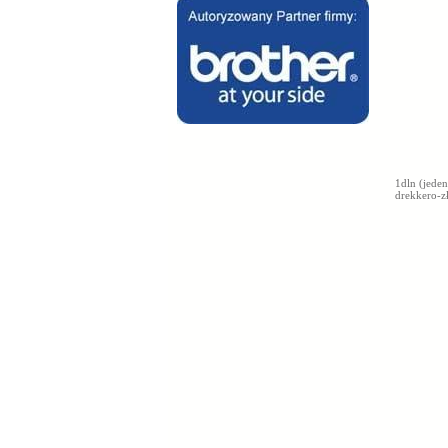
1dln
(jeden
drekkero-z