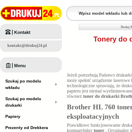
Dodaj B
Kontakt
Tonery do 
kontakt@drukuj24.pl
Menu
Jeżeli potrzebują Państwo drukar
może spełnić urządzenie laserowe
Szukaj po modelu
technologiczne sprawiają, że druk
wkładu
papieru jest niemal wyeliminowan
również
toner do drukarki Brot
Szukaj po modelu
drukarki
Brother HL 760 toner
eksploatacyjnych
Papiery
Prawidłowe funkcjonowanie druk
Prezenty od Drekkera
kompatybilny
toner
. Oryginalny 