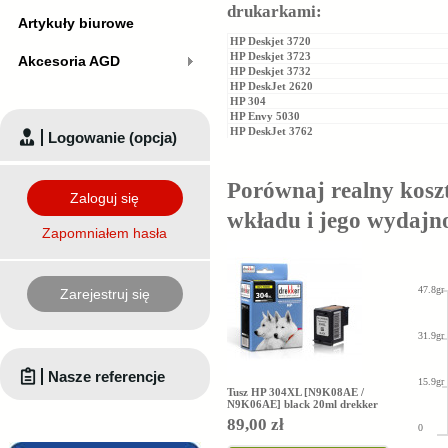
drukarkami:
Artykuły biurowe
HP Deskjet 3720
HP Deskjet 3723
Akcesoria AGD
HP Deskjet 3732
HP DeskJet 2620
HP 304
HP Envy 5030
HP DeskJet 3762
Logowanie (opcja)
Porównaj realny kosz
Zaloguj się
wkładu i jego wydajn
Zapomniałem hasła
47.8gr
Zarejestruj się
31.9gr
Nasze referencje
15.9gr
Tusz HP 304XL [N9K08AE /
N9K06AE] black 20ml drekker
89,00 zł
0