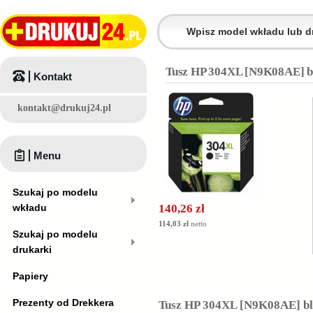
Tusz HP 304XL [N9K08AE] bl
Kontakt
kontakt@drukuj24.pl
Menu
Szukaj po modelu
wkładu
140,26 zł
114,03 zł
netto
Szukaj po modelu
drukarki
Papiery
Prezenty od Drekkera
Tusz HP 304XL [N9K08AE] bla