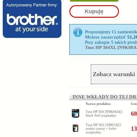
Kupuję
Proponujemy Ci zamienni
Możesz zaoszczędzić
51,26
Przy zakupie 5 takich pr
Tusz HP 304XL [N9K08AE
Zobacz warunki
INNE WKŁADY DO TEJ D
Nazwa produktu
Cen
Tusz HP 304 [N9K06AE]
68
black 4ml oryginalny
Tusz HP 304 [3JB05AE]
13
zestaw czarny + kolor
oryginalny