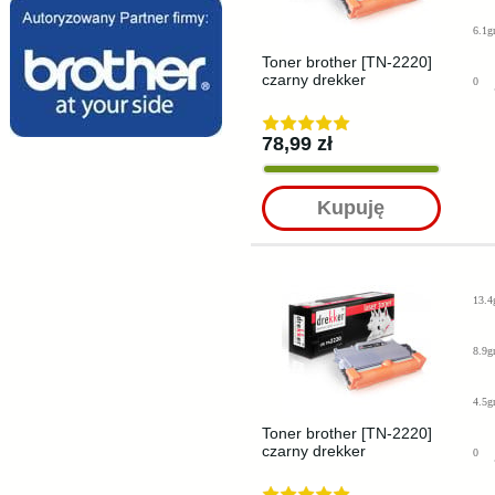
6.1g
Toner brother [TN-2220]
czarny drekker
0
78,99 zł
Kupuję
13.4
8.9g
4.5g
Toner brother [TN-2220]
czarny drekker
0