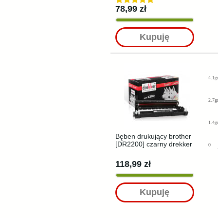
78,99 zł
Kupuję
4.1g
2.7g
1.4g
Bęben drukujący brother
[DR2200] czarny drekker
0
118,99 zł
Kupuję