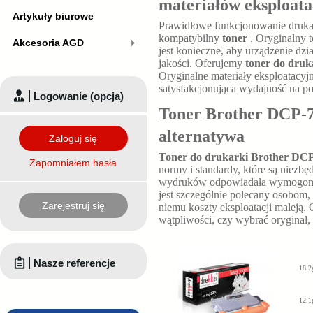
materiałów eksploat
Artykuły biurowe
Prawidłowe funkcjonowanie druk
kompatybilny
toner
. Oryginalny 
Akcesoria AGD
jest konieczne, aby urządzenie dz
jakości. Oferujemy
toner do dru
Oryginalne materiały eksploatacyjn
satysfakcjonująca wydajność na p
Logowanie (opcja)
Toner Brother DCP-7
alternatywa
Zaloguj się
Toner do drukarki Brother D
Zapomniałem hasła
normy i standardy, które są niezbę
wydruków odpowiadała wymogom
jest szczególnie polecany osobom,
Zarejestruj się
niemu koszty eksploatacji maleją.
wątpliwości, czy wybrać oryginał
Nasze referencje
18.2
12.1