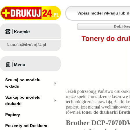
Dodaj Bro
Kontakt
Tonery do dru
kontakt@drukuj24.pl
Menu
Szukaj po modelu
wkładu
Jeżeli potrzebują Państwo drukar
może spełnić urządzenie laserowe
Szukaj po modelu
technologiczne sprawiają, że druk
drukarki
papieru jest niemal wyeliminowan
również
toner do drukarki Bro
Papiery
Brother DCP-7070DW 
Prezenty od Drekkera