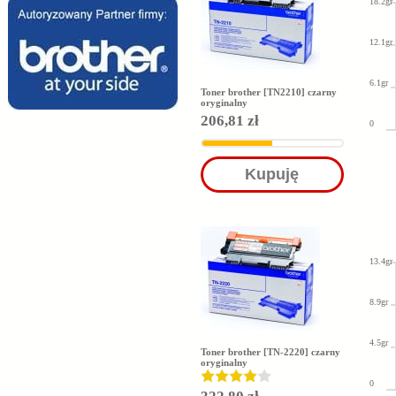
18.2gr
12.1gr
6.1gr
Toner brother [TN2210] czarny
oryginalny
206,81 zł
0
Kupuję
13.4gr
8.9gr
4.5gr
Toner brother [TN-2220] czarny
oryginalny
0