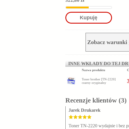
322,80 zł
Kupuję
Zobacz warunki 
INNE WKŁADY DO TEJ D
Nazwa produktu
C
Toner brother [TN-2220]
czarny oryginalny
Recenzje klientów
(3)
Jarek Drukarek
Toner TN-2220 wydajnie i bez p