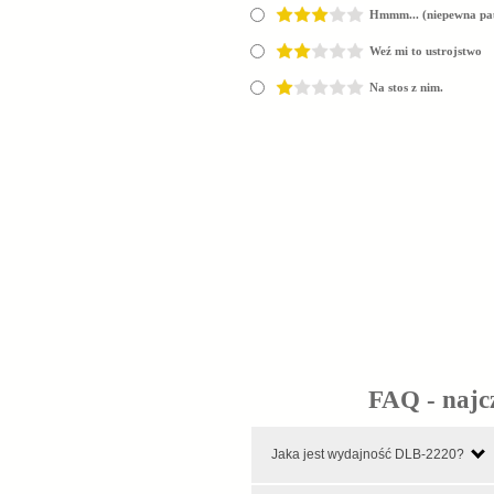
Hmmm... (niepewna pa
Weź mi to ustrojstwo
Na stos z nim.
FAQ - najc
Jaka jest wydajność DLB-2220?