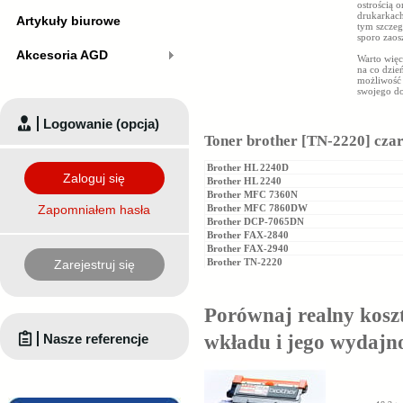
ostrością 
drukarkac
Artykuły biurowe
tym szczeg
sporo zaos
Akcesoria AGD
Warto więc
na co dzie
możliwość z
swojego do
Logowanie (opcja)
Toner brother [TN-2220] czar
Brother HL 2240D
Zaloguj się
Brother HL 2240
Brother MFC 7360N
Zapomniałem hasła
Brother MFC 7860DW
Brother DCP-7065DN
Brother FAX-2840
Brother FAX-2940
Brother TN-2220
Zarejestruj się
Porównaj realny kosz
Nasze referencje
wkładu i jego wydajn