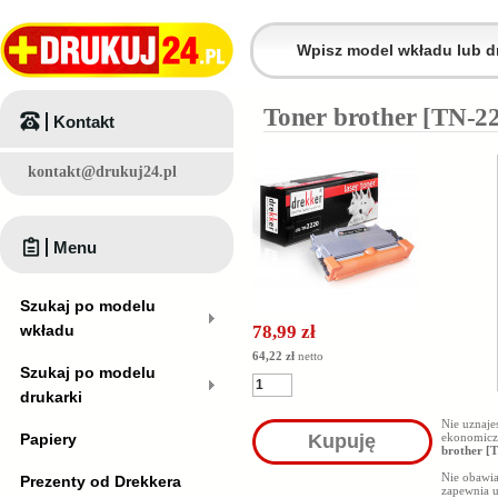
Toner brother [TN-22
Kontakt
kontakt@drukuj24.pl
Menu
Szukaj po modelu
wkładu
78,99 zł
64,22 zł
netto
Szukaj po modelu
drukarki
Nie uznaje
Papiery
Kupuję
ekonomiczn
brother [
Nie obawiaj
Prezenty od Drekkera
zapewnia u