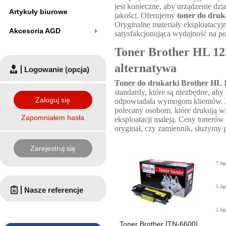
jest konieczne, aby urządzenie dz
Artykuły biurowe
jakości. Oferujemy
toner do druk
Oryginalne materiały eksploatacyjn
Akcesoria AGD
satysfakcjonująca wydajność na p
Toner Brother HL 123
alternatywa
Logowanie (opcja)
Toner do drukarki Brother HL 
standardy, które są niezbędne, ab
Zaloguj się
odpowiadała wymogom klientów.
polecany osobom, które drukują w
Zapomniałem hasła
eksploatacji maleją. Ceny tonerów
oryginał, czy zamiennik, służymy
Zarejestruj się
7.9g
5.3g
Nasze referencje
2.6g
Toner Brother [TN-6600]