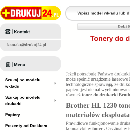
Dodaj B
Kontakt
Tonery do d
kontakt@drukuj24.pl
Menu
Jeżeli potrzebują Państwo drukar
może spełnić urządzenie laserowe
Szukaj po modelu
technologiczne sprawiają, że druk
wkładu
papieru jest niemal wyeliminowan
również
toner do drukarki Brot
Szukaj po modelu
drukarki
Brother HL 1230 tone
materiałów eksploat
Papiery
Prawidłowe funkcjonowanie druk
Prezenty od Drekkera
kompatybilny
toner
. Oryginalny 