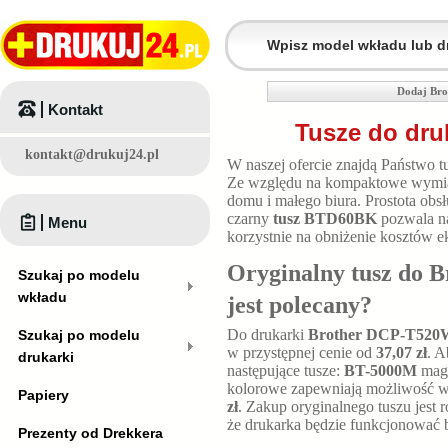
Dodaj Bro
Kontakt
Tusze do dru
kontakt@drukuj24.pl
W naszej ofercie znajdą Państwo t
Ze względu na kompaktowe wym
domu i małego biura. Prostota ob
czarny
tusz BTD60BK
pozwala n
Menu
korzystnie na obniżenie kosztów ek
Oryginalny tusz do 
Szukaj po modelu
wkładu
jest polecany?
Do drukarki
Brother DCP-T520
Szukaj po modelu
w przystępnej cenie od
37,07 zł
. A
drukarki
następujące tusze:
BT-5000M
mag
kolorowe zapewniają możliwość 
Papiery
zł
. Zakup oryginalnego tuszu jest
że drukarka będzie funkcjonować b
Prezenty od Drekkera