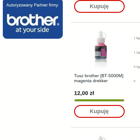
Kupuję
1.6g
1.1g
0.5g
Tusz brother [BT-5000M]
magenta drekker
0
12,00 zł
Kupuję