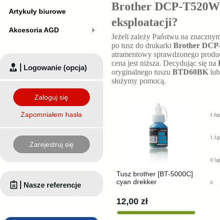
Brother DCP-T520W t
Artykuły biurowe
eksploatacji?
Akcesoria AGD
Jeżeli zależy Państwu na znaczny
po tusz do drukarki
Brother DC
atramentowy sprawdzonego producen
cena jest niższa. Decydując się na
Logowanie (opcja)
oryginalnego tuszu
BTD60BK
lub
służymy pomocą.
Zaloguj się
Zapomniałem hasła
1.6g
1.1g
Zarejestruj się
0.5g
Tusz brother [BT-5000C]
cyan drekker
0
Nasze referencje
12,00 zł