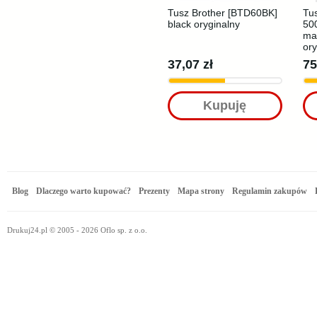
Tusz Brother [BTD60BK]
Tus
black oryginalny
50
ma
ory
37,07 zł
75
Kupuję
Blog
Dlaczego warto kupować?
Prezenty
Mapa strony
Regulamin zakupów
Drukuj24.pl © 2005 - 2026 Oflo sp. z o.o.