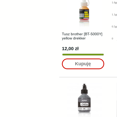
1.6g
1.1g
0.5g
Tusz brother [BT-5000Y]
yellow drekker
0
12,00 zł
Kupuję