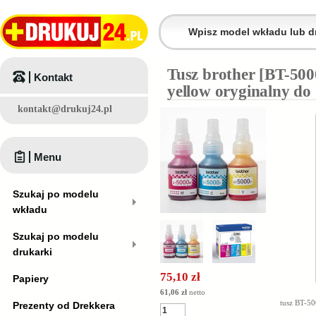
Tusz brother [BT-50
Kontakt
yellow oryginalny do
kontakt@drukuj24.pl
Menu
Szukaj po modelu
wkładu
Szukaj po modelu
drukarki
75,10 zł
Papiery
61,06 zł
netto
tusz BT-5
Prezenty od Drekkera