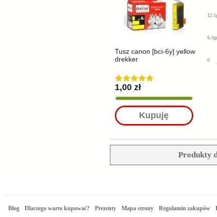
12.5
6.3g
Tusz canon [bci-6y] yellow
drekker
0
1,00 zł
Kupuję
Produkty d
Blog
Dlaczego warto kupować?
Prezenty
Mapa strony
Regulamin zakupów