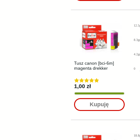
12.5
8.3g
4.2g
Tusz canon [bci-6m]
magenta drekker
0
1,00 zł
Kupuję
18.8