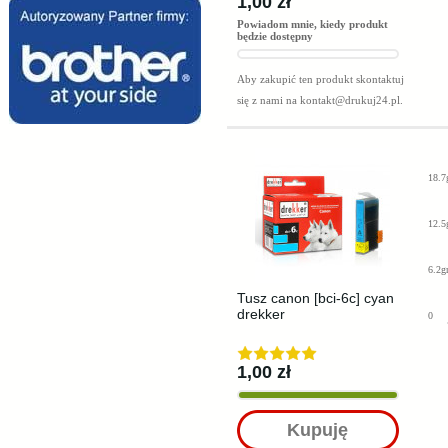
1,00 zł
Powiadom mnie, kiedy produkt
będzie dostępny
Aby zakupić ten produkt skontaktuj
się z nami na
kontakt@drukuj24.pl
.
18.7
12.5
6.2g
Tusz canon [bci-6c] cyan
drekker
0
1,00 zł
Kupuję