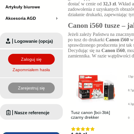
dostać w cenie od
32,3 zł
. Wkład a
Artykuły biurowe
zadowolenia z uzyskanych obrazó
działanie drukarki, zapewniając t
Akcesoria AGD
Canon i560 tusze – ja
Jeżeli zależy Państwu na znaczny
po tusz do drukarki
Canon i560
w 
Logowanie (opcja)
sprawdzonego producenta jest tak s
Decydując się na
Canon i560
, mo
zamiennika. W razie wątpliwości
Zaloguj się
Zapomniałem hasła
13gr
Zarejestruj się
8.7g
4.3g
Nasze referencje
Tusz canon [bci-3bk]
czarny drekker
0