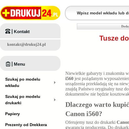
Dodaj
Kontakt
Tusze do
kontakt@drukuj24.pl
Menu
Niewielkie gabaryty i znakomita 
i560
jest pożądanym wyposażeniem
Szukaj po modelu
urządzenia przekładają się na nie
wkładu
znajdą Państwo oryginalny tusz do
dokumentów nie będzie kosztowało 
Szukaj po modelu
drukarki
Dlaczego warto kupić
Canon i560
?
Papiery
Oferujemy tusz do drukarki
Canon
Prezenty od Drekkera
gwarancją producenta. Do drukar