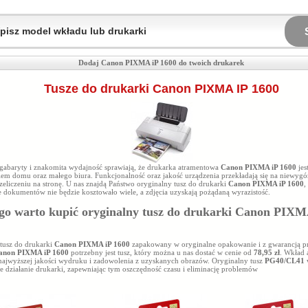
Dodaj Canon PIXMA iP 1600 do twoich drukarek
Tusze do drukarki Canon PIXMA IP 1600
 gabaryty i znakomita wydajność sprawiają, że drukarka atramentowa
Canon PIXMA iP 1600
jes
em domu oraz małego biura. Funkcjonalność oraz jakość urządzenia przekładają się na niewyg
eliczeniu na stronę. U nas znajdą Państwo oryginalny tusz do drukarki
Canon PIXMA iP 1600
,
 dokumentów nie będzie kosztowało wiele, a zdjęcia uzyskają pożądaną wyrazistość.
go warto kupić oryginalny tusz do drukarki
Canon PIXM
tusz do drukarki
Canon PIXMA iP 1600
zapakowany w oryginalne opakowanie i z gwarancją p
anon PIXMA iP 1600
potrzebny jest tusz, który można u nas dostać w cenie od
78,95 zł
. Wkład 
najwyższej jakości wydruku i zadowolenia z uzyskanych obrazów. Oryginalny tusz
PG40/CL41
e działanie drukarki, zapewniając tym oszczędność czasu i eliminację problemów