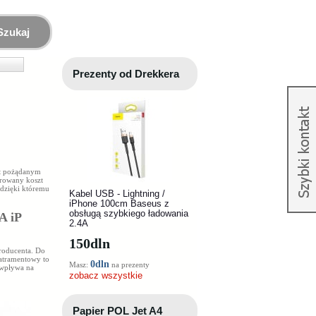
Szukaj
Prezenty od Drekkera
t pożądanym
órowany koszt
 dzięki któremu
Kabel USB - Lightning /
iPhone 100cm Baseus z
obsługą szybkiego ładowania
A iP
2.4A
150
dln
roducenta. Do
atramentowy to
0dln
Masz:
na prezenty
wpływa na
zobacz wszystkie
Papier POL Jet A4