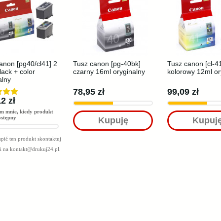
anon [pg40/cl41] 2
Tusz canon [pg-40bk]
Tusz canon [cl-4
lack + color
czarny 16ml oryginalny
kolorowy 12ml or
alny
78,95 zł
99,09 zł
2 zł
m mnie, kiedy produkt
ostępny
Kupuję
Kupuj
pić ten produkt skontaktuj
mi na
kontakt@drukuj24.pl
.