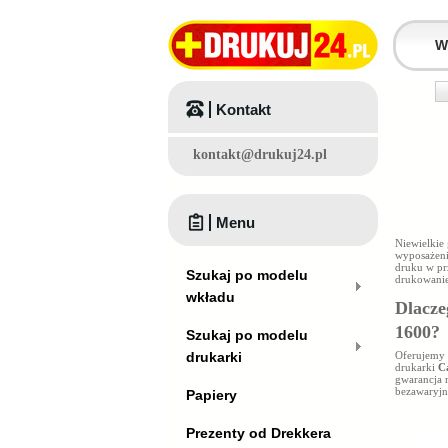
Kontakt
kontakt@drukuj24.pl
Menu
Niewielkie
wyposażeni
druku w prz
Szukaj po modelu
drukowanie
wkładu
Dlacze
1600
?
Szukaj po modelu
drukarki
Oferujemy 
drukarki
C
gwarancja 
bezawaryjn
Papiery
Prezenty od Drekkera