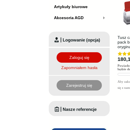
Artykuły biurowe
Akcesoria AGD
Tusz c
Logowanie (opcja)
pack b
orygin
Zaloguj się
180,1
Powiado
Zapomniałem hasła
będzie d
Aby zaku
Zarejestruj się
się z na
Nasze referencje