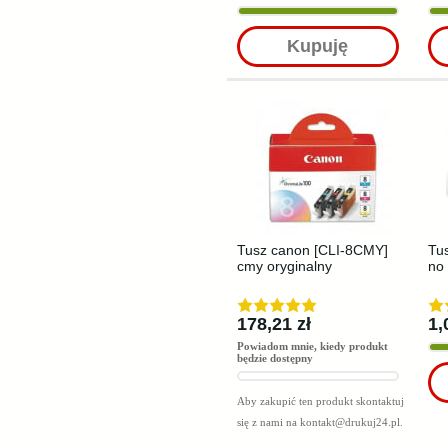
Kupuję
Tusz canon [CLI-8CMY]
Tus
cmy oryginalny
no 
178,21 zł
1,
Powiadom mnie, kiedy produkt
będzie dostępny
Aby zakupić ten produkt skontaktuj
się z nami na
kontakt@drukuj24.pl
.