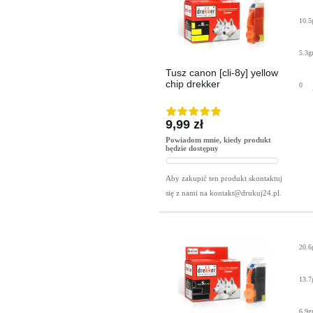
10.5
5.3g
Tusz canon [cli-8y] yellow
chip drekker
0
9,99 zł
Powiadom mnie, kiedy produkt
będzie dostępny
Aby zakupić ten produkt skontaktuj
się z nami na
kontakt@drukuj24.pl
.
20.6
13.7
6.9g