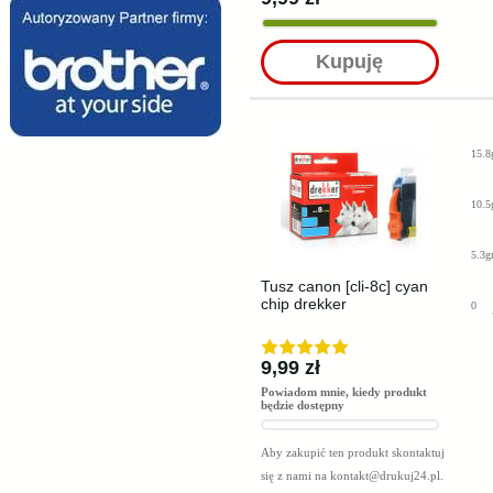
Kupuję
15.8
10.5
5.3g
Tusz canon [cli-8c] cyan
chip drekker
0
9,99 zł
Powiadom mnie, kiedy produkt
będzie dostępny
Aby zakupić ten produkt skontaktuj
się z nami na
kontakt@drukuj24.pl
.