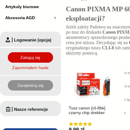
Artykuły biurowe
Canon PIXMA MP 600 
eksploatacji?
Akcesoria AGD
Jeżeli zależy Państwu na znaczny
po tusz do drukarki
Canon PIXM
atramentowy sprawdzonego producen
Logowanie (opcja)
cena jest niższa. Decydując się na
oryginalnego tuszu
CLI-8
lub zam
służymy pomocą.
Zaloguj się
Zapomniałem hasła
15.9
Zarejestruj się
10.6
5.3g
Tusz canon [cli-8bk]
Nasze referencje
czarny chip drekker
0
9,99 zł