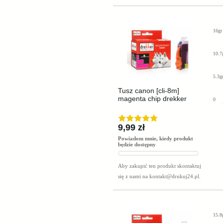
16gr
10.7
5.3g
Tusz canon [cli-8m]
magenta chip drekker
0
9,99 zł
Powiadom mnie, kiedy produkt
będzie dostępny
Aby zakupić ten produkt skontaktuj
się z nami na
kontakt@drukuj24.pl
.
15.8