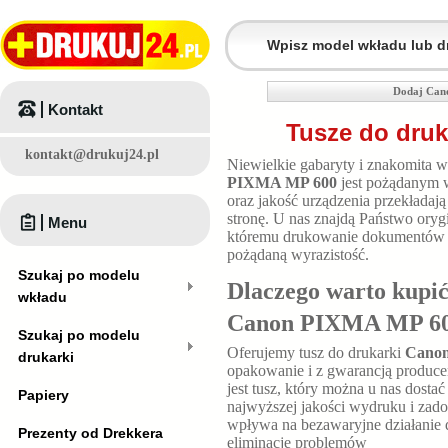
Dodaj Can
Kontakt
Tusze do dru
kontakt@drukuj24.pl
Niewielkie gabaryty i znakomita 
PIXMA MP 600
jest pożądanym 
oraz jakość urządzenia przekładaj
stronę. U nas znajdą Państwo oryg
Menu
któremu drukowanie dokumentów ni
pożądaną wyrazistość.
Szukaj po modelu
Dlaczego warto kupić
wkładu
Canon PIXMA MP 6
Szukaj po modelu
Oferujemy tusz do drukarki
Cano
drukarki
opakowanie i z gwarancją produce
jest tusz, który można u nas dosta
Papiery
najwyższej jakości wydruku i zad
wpływa na bezawaryjne działanie d
Prezenty od Drekkera
eliminację problemów