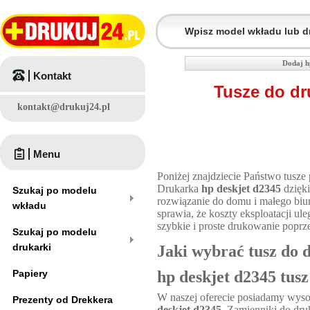
Dodaj h
Kontakt
Tusze do dr
kontakt@drukuj24.pl
Menu
Poniżej znajdziecie Państwo tusze
Drukarka
hp deskjet d2345
dzięk
Szukaj po modelu
rozwiązanie do domu i małego bi
wkładu
sprawia, że koszty eksploatacji u
szybkie i proste drukowanie poprz
Szukaj po modelu
drukarki
Jaki wybrać tusz do 
Papiery
hp deskjet d2345 tus
W naszej oferecie posiadamy wyso
Prezenty od Drekkera
deskjet d2345
. Zamienniki do dru