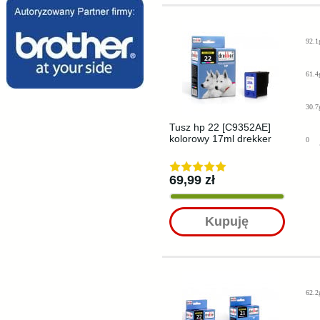
92.1
61.4
30.7
Tusz hp 22 [C9352AE]
kolorowy 17ml drekker
0
69,99 zł
Kupuję
62.2