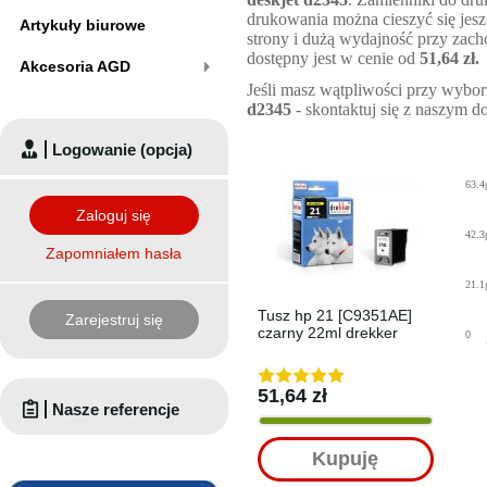
drukowania można cieszyć się jesz
Artykuły biurowe
strony i dużą wydajność przy zach
dostępny jest w cenie od
51,64 zł.
Akcesoria AGD
Jeśli masz wątpliwości przy wybo
d2345
- skontaktuj się z naszym d
Logowanie (opcja)
63.4
Zaloguj się
42.3
Zapomniałem hasła
21.1
Tusz hp 21 [C9351AE]
Zarejestruj się
czarny 22ml drekker
0
51,64 zł
Nasze referencje
Kupuję