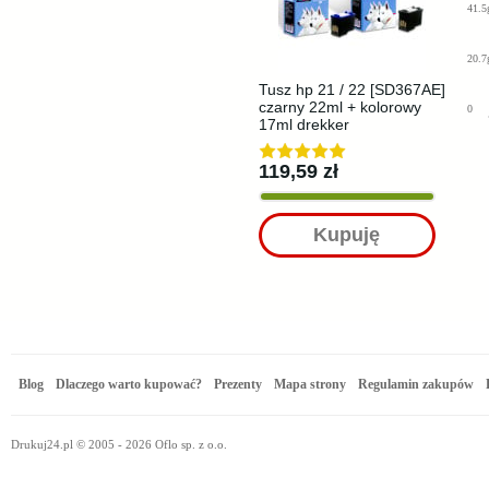
41.5
20.7
Tusz hp 21 / 22 [SD367AE]
czarny 22ml + kolorowy
0
17ml drekker
119,59 zł
Kupuję
Blog
Dlaczego warto kupować?
Prezenty
Mapa strony
Regulamin zakupów
Drukuj24.pl © 2005 - 2026 Oflo sp. z o.o.