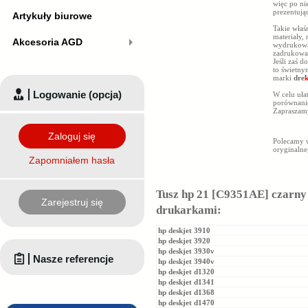
więc po ni
prezentując
Artykuły biurowe
Takie właś
materiały,
Akcesoria AGD
wydrukowan
zadrukowan
Jeśli zaś 
to świetny
marki
dre
Logowanie (opcja)
W celu uła
porównani
Zapraszam
Zaloguj się
Polecamy 
oryginaln
Zapomniałem hasła
Tusz hp 21 [C9351AE] czarny 
Zarejestruj się
drukarkami:
hp deskjet 3910
hp deskjet 3920
hp deskjet 3930v
Nasze referencje
hp deskjet 3940v
hp deskjet d1320
hp deskjet d1341
hp deskjet d1368
hp deskjet d1470