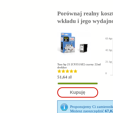
Porównaj realny kosz
wkładu i jego wydajn
63.4gr
42.3gr
21.1gr
Tusz hp 21 [C9351AE] czarny 22ml
drekker
0
51,64 zł
Kupuję
Proponujemy Ci zamienni
Możesz zaoszczędzić
67,02