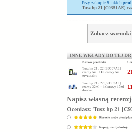
Przy zakupie 5 takich pr
Tusz hp 21 [C9351AE] cz
Zobacz warunki
INNE WKŁADY DO TEJ D
Nazwa produktu
Ce
Tusz hp 21 / 22 [SD367AE]
2
czarny 5ml + kolorowy 5ml
oryginalny
Tusz hp 21 / 22 [SD367AE]
1
czarny 22ml + kolorowy 17ml
drekker
Napisz własną recenzj
Oceniasz:
Tusz hp 21 [C9
Bierzcie moje pieniądze
Kupuj, nie dyskutuj.