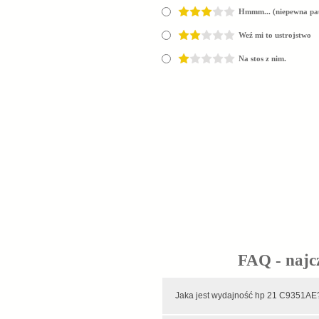
Hmmm... (niepewna pa
Weź mi to ustrojstwo
Na stos z nim.
FAQ - najc
Jaka jest wydajność hp 21 C9351