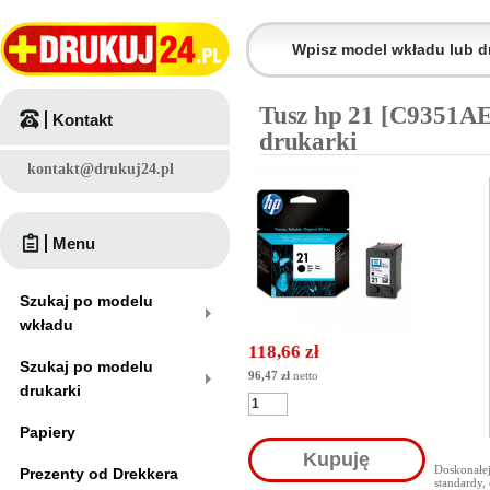
Tusz hp 21 [C9351AE
Kontakt
drukarki
kontakt@drukuj24.pl
Menu
Szukaj po modelu
wkładu
118,66 zł
Szukaj po modelu
96,47 zł
netto
drukarki
Papiery
Kupuję
Doskonałej
Prezenty od Drekkera
standardy,