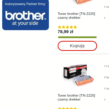
6.1g
Toner brother [TN-2220]
czarny drekker
0
78,99 zł
Kupuję
13.4
8.9g
4.5g
Toner brother [TN-2220]
czarny drekker
0