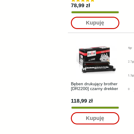
78,99 zł
Kupuję
4gr
2.7g
1.3g
Bęben drukujący brother
[DR2200] czarny drekker
0
118,99 zł
Kupuję