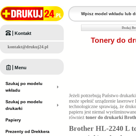
Dodaj Br
Kontakt
Tonery do dr
kontakt@drukuj24.pl
Menu
Szukaj po modelu
wkładu
Jeżeli potrzebują Państwo drukar
może spełnić urządzenie laserowe
Szukaj po modelu
technologiczne sprawiają, że druk
drukarki
papieru jest niemal wyeliminowan
również
toner do drukarki Brot
Papiery
Brother HL-2240 L to
Prezenty od Drekkera