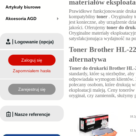
materiałów eksploat
Artykuły biurowe
Prawidłowe funkcjonowanie druk
kompatybilny
toner
. Oryginalny 
Akcesoria AGD
jest konieczne, aby urządzenie dz
jakości. Oferujemy
toner do druk
Oryginalne materiały eksploatacyjn
satysfakcjonująca wydajność na p
Logowanie (opcja)
Toner Brother HL-22
alternatywa
Zaloguj się
Toner do drukarki Brother HL-
Zapomniałem hasła
standardy, które są niezbędne, ab
odpowiadała wymogom klientów.
polecany osobom, które drukują w
Zarejestruj się
eksploatacji maleją. Ceny tonerów
oryginał, czy zamiennik, służymy
Nasze referencje
18.2
12.1