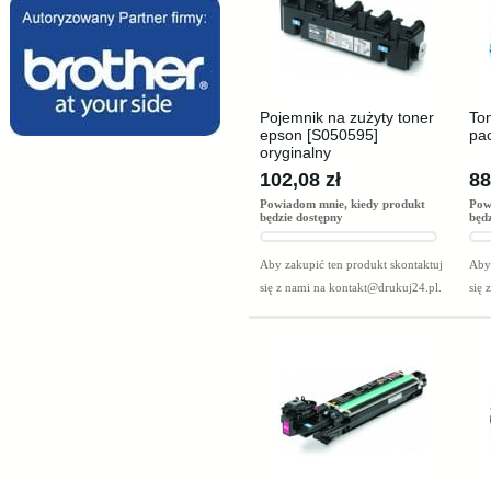
Pojemnik na zużyty toner
To
epson [S050595]
pac
oryginalny
102,08 zł
88
Powiadom mnie, kiedy produkt
Pow
będzie dostępny
będ
Aby zakupić ten produkt skontaktuj
Aby 
się z nami na
kontakt@drukuj24.pl
.
się 