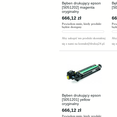
Bęben drukujący epson
Bę
[S051202] magenta
[S
oryginalny
666,12 zł
66
Powiadom mnie, kiedy produkt
Pow
będzie dostępny
będ
Aby zakupić ten produkt skontaktuj
Aby 
się z nami na
kontakt@drukuj24.pl
.
się 
Bęben drukujący epson
[S051201] yellow
oryginalny
666,12 zł
Powiadom mnie, kiedy produkt