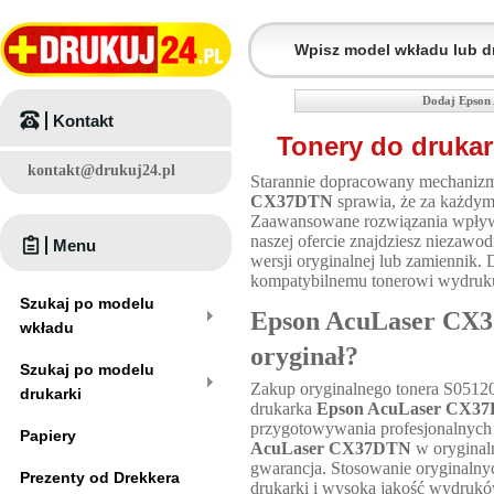
Dodaj Epson
Kontakt
Tonery do druka
kontakt@drukuj24.pl
Starannie dopracowany mechaniz
CX37DTN
sprawia, że za każdym
Zaawansowane rozwiązania wpływ
naszej ofercie znajdziesz niezawo
Menu
wersji oryginalnej lub zamiennik.
kompatybilnemu tonerowi wydruku
Szukaj po modelu
Epson AcuLaser CX37
wkładu
oryginał?
Szukaj po modelu
Zakup oryginalnego tonera S0512
drukarki
drukarka
Epson AcuLaser CX3
przygotowywania profesjonalnyc
Papiery
AcuLaser CX37DTN
w oryginal
gwarancja. Stosowanie oryginaln
Prezenty od Drekkera
drukarki i wysoką jakość wydrukó