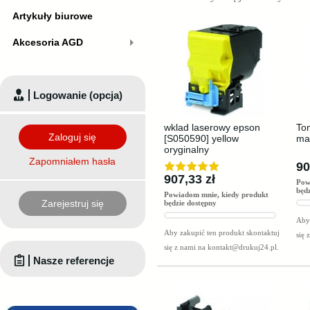
Artykuły biurowe
Akcesoria AGD
Logowanie (opcja)
wklad laserowy epson
To
Zaloguj się
[S050590] yellow
ma
oryginalny
Zapomniałem hasła
90
907,33 zł
Pow
będ
Powiadom mnie, kiedy produkt
Zarejestruj się
będzie dostępny
Aby 
Aby zakupić ten produkt skontaktuj
się 
się z nami na
kontakt@drukuj24.pl
.
Nasze referencje