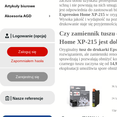
zaciszu domu uzyskasz profesjona
schną i nie powstają na nich smugi
Artykuły biurowe
jest odpowiednia do zastosowań 
Expression Home XP-215
w oryg
Akcesoria AGD
Wysoka jakość i wydajność na po
drukowanie staje się przyjemnością
Czy zamiennik tuszu
Logowanie (opcja)
Home XP-215 jest d
Oryginalny
tusz do drukarki Ep
Zaloguj się
rozwiązaniem, ale zamienniki re
sprawdzają i pozwalają obniżyć k
Zapomniałem hasła
czarnego tuszu zaczyna się od
14,9
eksploatacji umożliwia spore obni
Zarejestruj się
36.1
Nasze referencje
24.1
12gr