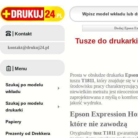
Dodaj Epson Ex
Kontakt
Tusze do drukark
kontakt@drukuj24.pl
Menu
Prosta w obsłudze drukarka
Epson
tuszu
T1811
, który znajduje się 
Szukaj po modelu
środowisku pracy charakteryzującym
wkładu
niewielkim metrażu jest nieocenio
zaprojektowana z myślą o komforc
jakość wydruku.
Szukaj po modelu
drukarki
Epson Expression Hom
Papiery
które nie zawodzą
Oryginalny
tusz T1811
gwarantuje
Prezenty od Drekkera