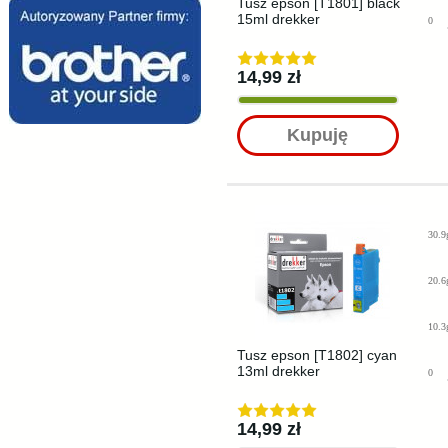
Tusz epson [T1801] black
15ml drekker
0
14,99 zł
Kupuję
30.9
20.6
10.3
Tusz epson [T1802] cyan
13ml drekker
0
14,99 zł