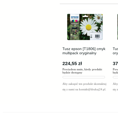
Tusz epson [T1806] cmyk
Tu
multipack oryginalny
ory
224,55 zł
37
Powiadom mnie, kiedy produkt
Pow
będzie dostępny
będ
Aby zakupić ten produkt skontaktuj
Aby 
się z nami na
kontakt@drukuj24.pl
.
się 