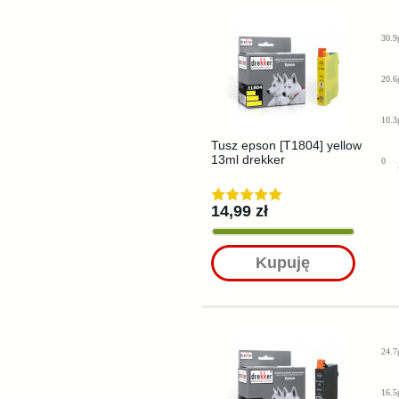
30.9
20.6
10.3
Tusz epson [T1804] yellow
13ml drekker
0
14,99 zł
Kupuję
24.7
16.5