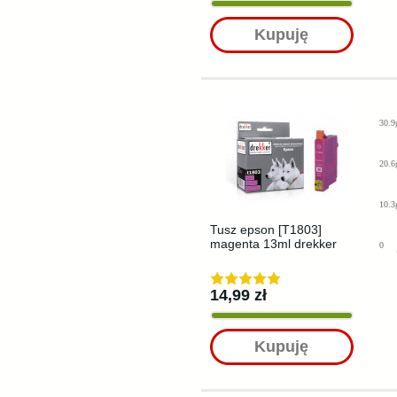
Kupuję
30.9
20.6
10.3
Tusz epson [T1803]
magenta 13ml drekker
0
14,99 zł
Kupuję