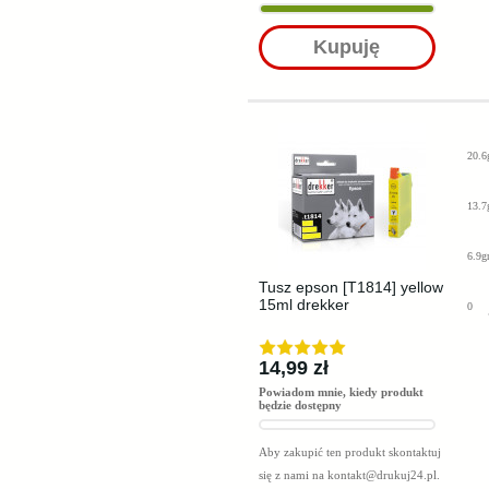
Kupuję
20.6
13.7
6.9g
Tusz epson [T1814] yellow
15ml drekker
0
14,99 zł
Powiadom mnie, kiedy produkt
będzie dostępny
Aby zakupić ten produkt skontaktuj
się z nami na
kontakt@drukuj24.pl
.