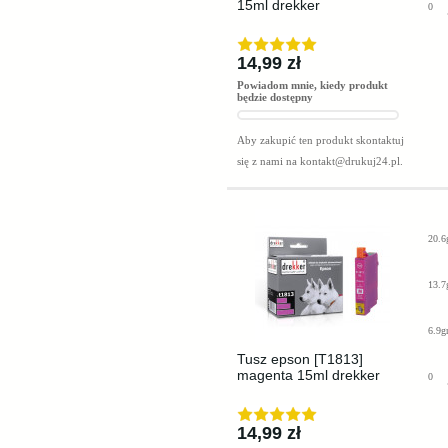
15ml drekker
0
14,99 zł
Powiadom mnie, kiedy produkt
będzie dostępny
Aby zakupić ten produkt skontaktuj
się z nami na
kontakt@drukuj24.pl
.
20.6
13.7
6.9g
Tusz epson [T1813]
magenta 15ml drekker
0
14,99 zł