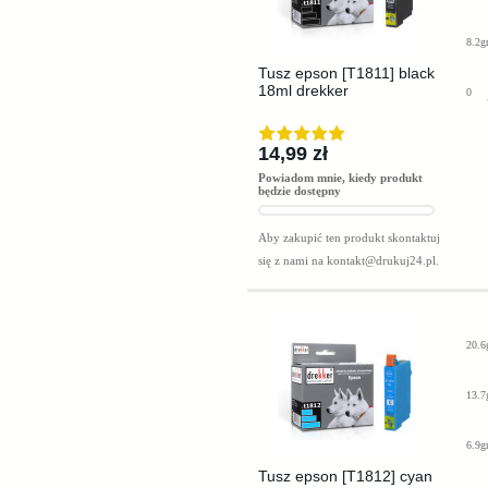
8.2g
Tusz epson [T1811] black
18ml drekker
0
14,99 zł
Powiadom mnie, kiedy produkt
będzie dostępny
Aby zakupić ten produkt skontaktuj
się z nami na
kontakt@drukuj24.pl
.
20.6
13.7
6.9g
Tusz epson [T1812] cyan