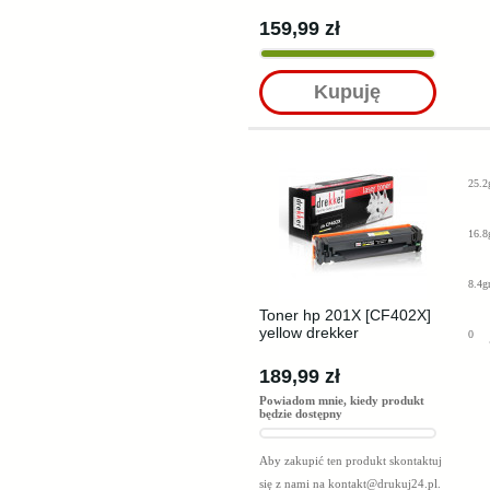
159,99 zł
Kupuję
25.2
16.8
8.4g
Toner hp 201X [CF402X]
yellow drekker
0
189,99 zł
Powiadom mnie, kiedy produkt
będzie dostępny
Aby zakupić ten produkt skontaktuj
się z nami na
kontakt@drukuj24.pl
.