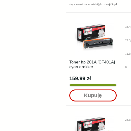
się z nami na
kontakt@drukuj24.pl
.
34.4
22.9
11.5
Toner hp 201A [CF401A]
cyan drekker
0
159,99 zł
Kupuję
24.6