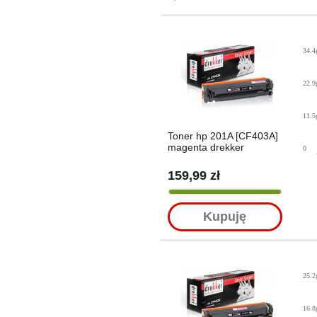
34.4
22.9
11.5
Toner hp 201A [CF403A]
magenta drekker
0
159,99 zł
Kupuję
25.2
16.8