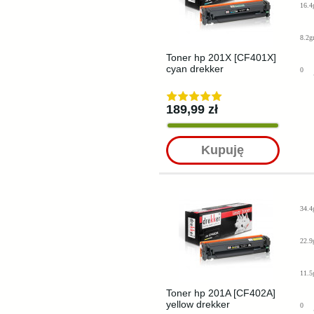
16.4
8.2g
Toner hp 201X [CF401X]
cyan drekker
0
189,99 zł
Kupuję
34.4
22.9
11.5
Toner hp 201A [CF402A]
yellow drekker
0