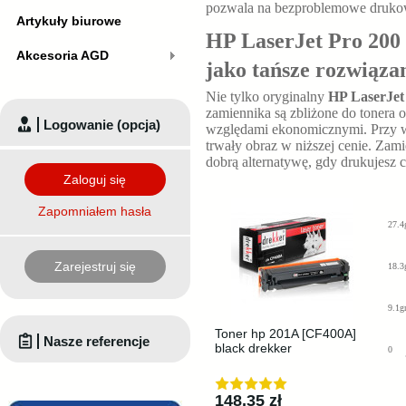
pozwala na bezproblemowe druko
Artykuły biurowe
HP LaserJet Pro 200
Akcesoria AGD
jako tańsze rozwiąza
Nie tylko oryginalny
HP LaserJet
zamiennika są zbliżone do tonera 
Logowanie (opcja)
względami ekonomicznymi. Przy 
trwały obraz w niższej cenie. Za
dobrą alternatywę, gdy drukujesz c
Zaloguj się
Zapomniałem hasła
27.4
Zarejestruj się
18.3
9.1g
Toner hp 201A [CF400A]
Nasze referencje
black drekker
0
148,35 zł