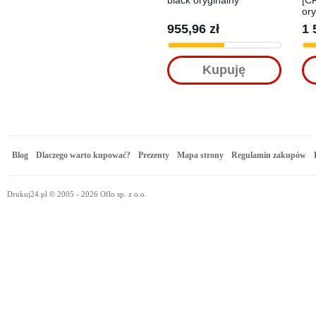
black oryginalny
[C
ory
955,96 zł
1 
Kupuję
Blog
Dlaczego warto kupować?
Prezenty
Mapa strony
Regulamin zakupów
Drukuj24.pl © 2005 - 2026 Oflo sp. z o.o.