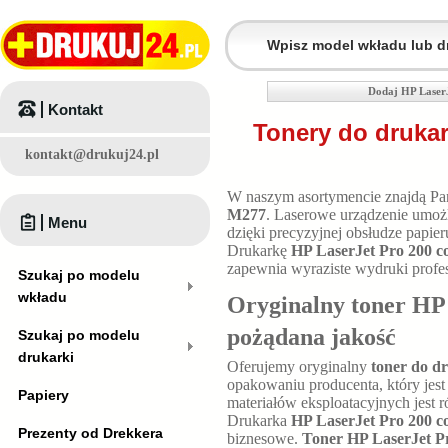
Dodaj HP Laser
Kontakt
Tonery do drukar
kontakt@drukuj24.pl
W naszym asortymencie znajdą P
M277
. Laserowe urządzenie umo
Menu
dzięki precyzyjnej obsłudze papie
Drukarkę
HP LaserJet Pro 200 c
zapewnia wyraziste wydruki profes
Szukaj po modelu
wkładu
Oryginalny toner HP
pożądana jakość
Szukaj po modelu
drukarki
Oferujemy oryginalny
toner do d
opakowaniu producenta, który jest
Papiery
materiałów eksploatacyjnych jest 
Drukarka
HP LaserJet Pro 200 c
Prezenty od Drekkera
biznesowe.
Toner HP LaserJet P