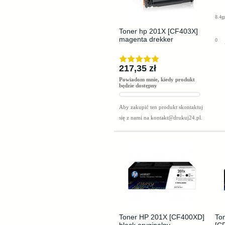
8.4g
Toner hp 201X [CF403X]
magenta drekker
0
217,35 zł
Powiadom mnie, kiedy produkt
będzie dostępny
Aby zakupić ten produkt skontaktuj
się z nami na
kontakt@drukuj24.pl
.
Toner HP 201X [CF400XD]
To