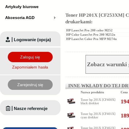
Artykuły biurowe
Toner HP 201X [CF253XM] CM
Akcesoria AGD
drukarkami:
HP LaserJet Pro 200 color M252
HP Color LaserJet Pro 200 M252n
Logowanie (opcja)
HP LaserJet Color Pro MFP M274n
Zaloguj się
Zobacz warunki
Zapomniałem hasła
Zarejestruj się
INNE WKŁADY DO TEJ D
Nazwa produktu
Cena
Toner hp 201X [CF400X]
194
black drekker
Nasze referencje
Toner hp 201X [CF401X]
189
cyan drekker
Toner hp 201X [CF402X]