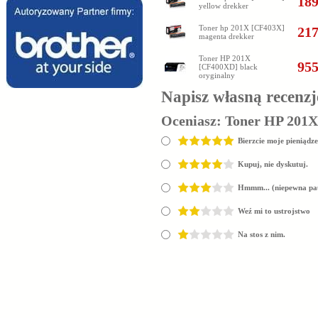
189
yellow drekker
Toner hp 201X [CF403X]
217
magenta drekker
Toner HP 201X
955
[CF400XD] black
oryginalny
Napisz własną recenzj
Oceniasz:
Toner HP 201
Bierzcie moje pieniądze
Kupuj, nie dyskutuj.
Hmmm... (niepewna pa
Weź mi to ustrojstwo
Na stos z nim.