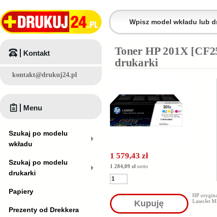
Toner HP 201X [CF2
Kontakt
drukarki
kontakt@drukuj24.pl
Menu
Szukaj po modelu
wkładu
1 579,43 zł
Szukaj po modelu
1 284,09 zł
netto
drukarki
Papiery
HP orygin
LaserJet 
Kupuję
Prezenty od Drekkera