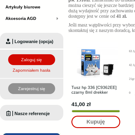
można cieszyć się jeszcze bardziej
Artykuły biurowe
dużą wydajność przy zachowaniu o
dostępny jest w cenie od
41 zł.
Akcesoria AGD
Jeśli masz wątpliwości przy wybo
skontaktuj się z naszym doradcą, 
Logowanie (opcja)
63.1
Zaloguj się
42.1
Zapomniałem hasła
21gr
Tusz hp 336 [C9362EE]
Zarejestruj się
czarny 8ml drekker
0
41,00 zł
Nasze referencje
Kupuję