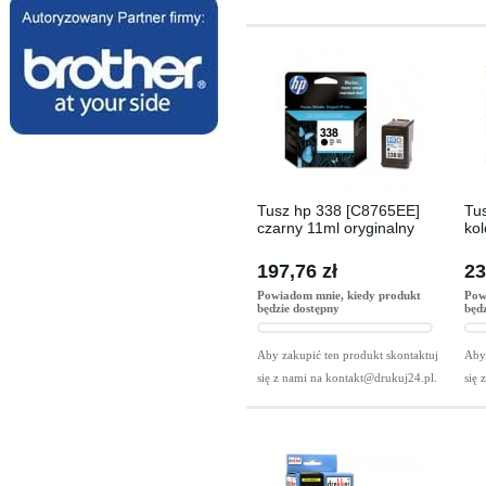
Tusz hp 338 [C8765EE]
Tu
czarny 11ml oryginalny
kol
197,76 zł
23
Powiadom mnie, kiedy produkt
Pow
będzie dostępny
będ
Aby zakupić ten produkt skontaktuj
Aby 
się z nami na
kontakt@drukuj24.pl
.
się 