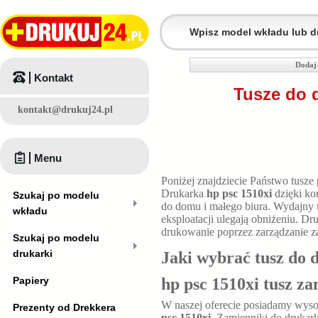
Dodaj 
Kontakt
Tusze do 
kontakt@drukuj24.pl
Menu
Poniżej znajdziecie Państwo tusze
Drukarka
hp psc 1510xi
dzięki ko
Szukaj po modelu
do domu i małego biura. Wydajny
wkładu
eksploatacji ulegają obniżeniu. D
drukowanie poprzez zarządzanie z
Szukaj po modelu
drukarki
Jaki wybrać tusz do 
Papiery
hp psc 1510xi tusz z
W naszej oferecie posiadamy wyso
Prezenty od Drekkera
psc 1510xi
. Zamienniki do drukar