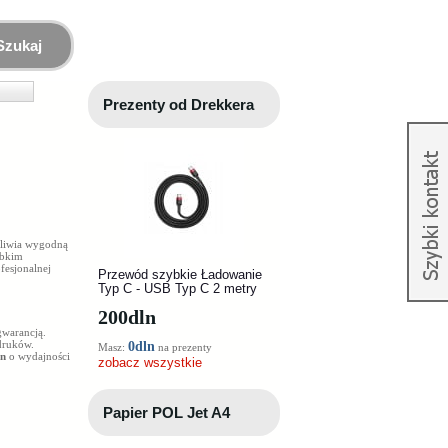
Szukaj
Prezenty od Drekkera
żliwia wygodną
ybkim
fesjonalnej
Przewód szybkie Ładowanie
Typ C - USB Typ C 2 metry
200
dln
gwarancją.
ydruków.
0dln
Masz:
na prezenty
dn
o wydajności
zobacz wszystkie
Papier POL Jet A4