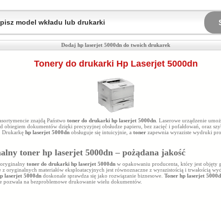
Dodaj hp laserjet 5000dn do twoich drukarek
Tonery do drukarki Hp Laserjet 5000dn
sortymencie znajdą Państwo
toner do drukarki hp laserjet 5000dn
. Laserowe urządzenie umo
ad obiegiem dokumentów dzięki precyzyjnej obsłudze papieru, bez zacięć i pofałdowań, oraz sz
 Drukarkę
hp laserjet 5000dn
obsługuje się intuicyjnie, a
toner
zapewnia wyraziste wydruki pro
alny toner hp laserjet 5000dn – pożądana jakość
 oryginalny
toner do drukarki hp laserjet 5000dn
w opakowaniu producenta, który jest objęty 
e z oryginalnych materiałów eksploatacyjnych jest równoznaczne z wyrazistością i trwałością w
p laserjet 5000dn
doskonale sprawdza się jako rozwiązanie biznesowe.
Toner hp laserjet 5000
ie
pozwala na bezproblemowe drukowanie wielu dokumentów.