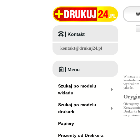
Kontakt
kontakt@drukuj24.pl
Menu
W naszym a
kontrolę n
wydrukom.
Szukaj po modelu
jakości.
wkładu
Orygin
Oferujemy
Szukaj po modelu
Korzystani
drukarki
Drukarka
h
na poziom
Papiery
Prezenty od Drekkera