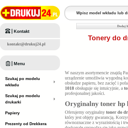
Dodaj h
Kontakt
Tonery do d
kontakt@drukuj24.pl
Menu
W naszym asortymencie znajdą P
urządzenie umożliwia wygodną kon
Szukaj po modelu
obsłudze papieru, bez zacięć i p
wkładu
1018
obsługuje się intuicyjnie, a
to
profesjonalnej jakości.
Szukaj po modelu
drukarki
Oryginalny toner hp 
Oferujemy oryginalny
toner do dr
Papiery
który jest objęty gwarancją. Korzy
równoznaczne z wyrazistością i t
Prezenty od Drekkera
doskonale sprawdza się jako rozw