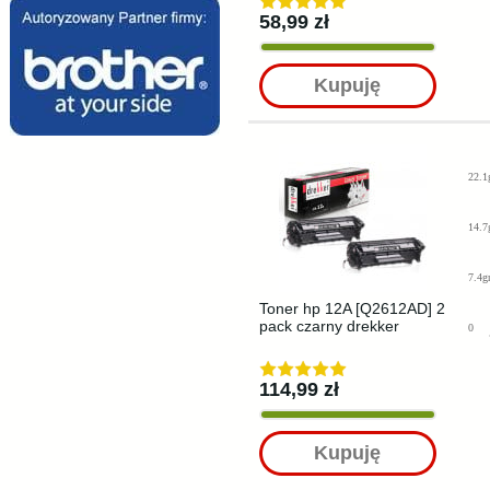
58,99 zł
Kupuję
22.1
14.7
7.4g
Toner hp 12A [Q2612AD] 2
pack czarny drekker
0
114,99 zł
Kupuję