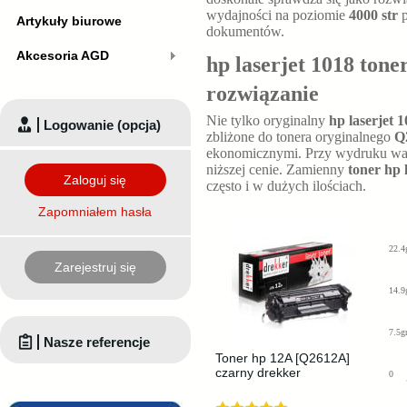
wydajności na poziomie
4000 str
p
Artykuły biurowe
dokumentów.
Akcesoria AGD
hp laserjet 1018 tone
rozwiązanie
Nie tylko oryginalny
hp laserjet 
Logowanie (opcja)
zbliżone do tonera oryginalnego
Q
ekonomicznymi. Przy wydruku wa
niższej cenie. Zamienny
toner hp 
Zaloguj się
często i w dużych ilościach.
Zapomniałem hasła
22.4
Zarejestruj się
14.9
7.5g
Nasze referencje
Toner hp 12A [Q2612A]
czarny drekker
0