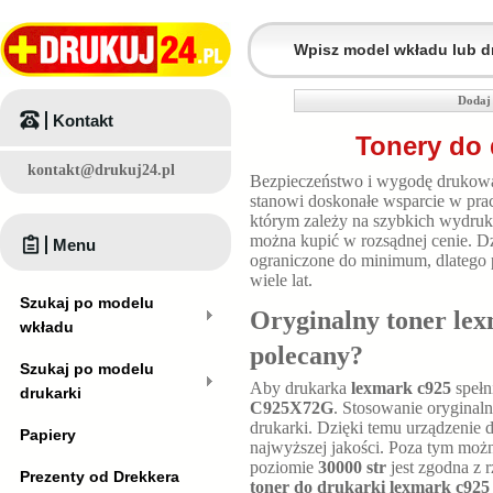
Dodaj 
Kontakt
Tonery do 
kontakt@drukuj24.pl
Bezpieczeństwo i wygodę drukowa
stanowi doskonałe wsparcie w pra
którym zależy na szybkich wydru
można kupić w rozsądnej cenie. D
Menu
ograniczone do minimum, dlatego 
wiele lat.
Szukaj po modelu
Oryginalny toner lex
wkładu
polecany?
Szukaj po modelu
Aby drukarka
lexmark c925
spełn
drukarki
C925X72G
. Stosowanie orygina
drukarki. Dzięki temu urządzenie 
Papiery
najwyższej jakości. Poza tym mo
poziomie
30000 str
jest zgodna z 
Prezenty od Drekkera
toner do drukarki lexmark c925