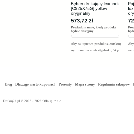
Bęben drukujący lexmark
Poj
[C925X75G] yellow
le
oryginalny
ory
573,72 zł
72
Powiadom mnie, kiedy produkt
Pow
będzie dostępny
będ
Aby zakupić ten produkt skontaktuj
Aby 
się z nami na
kontakt@drukuj24.pl
.
się 
Blog
Dlaczego warto kupować?
Prezenty
Mapa strony
Regulamin zakupów
Drukuj24.pl © 2005 - 2026 Oflo sp. z o.o.