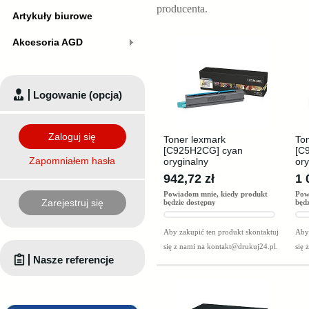
producenta.
Artykuły biurowe
Akcesoria AGD
Logowanie (opcja)
Zaloguj się
Toner lexmark
To
[C925H2CG] cyan
[C
Zapomniałem hasła
oryginalny
ory
942,72 zł
1 
Powiadom mnie, kiedy produkt
Pow
Zarejestruj się
będzie dostępny
będ
Aby zakupić ten produkt skontaktuj
Aby 
się z nami na
kontakt@drukuj24.pl
.
się 
Nasze referencje