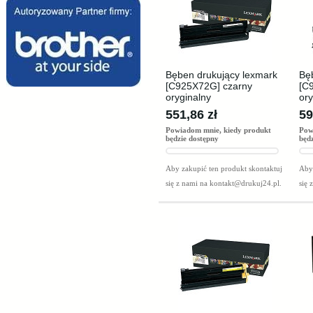
Bęben drukujący lexmark
Bę
[C925X72G] czarny
[C
oryginalny
ory
551,86 zł
59
Powiadom mnie, kiedy produkt
Pow
będzie dostępny
będ
Aby zakupić ten produkt skontaktuj
Aby 
się z nami na
kontakt@drukuj24.pl
.
się 