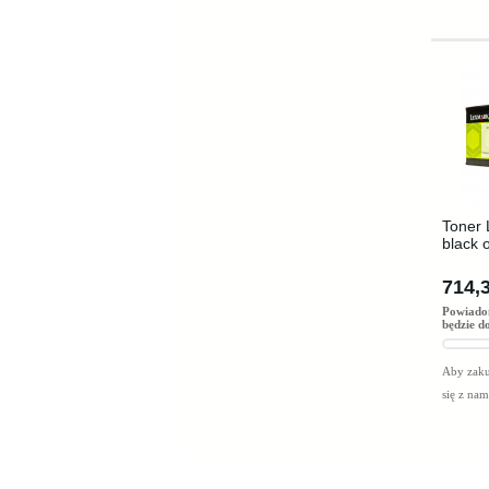
Toner
black 
714,3
Powiado
będzie d
Aby zaku
się z na