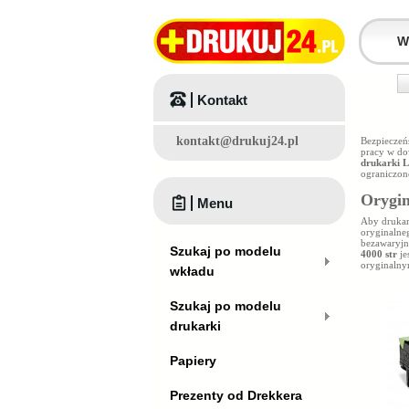
Kontakt
kontakt@drukuj24.pl
Bezpieczeń
pracy w do
drukarki 
ograniczon
Orygin
Menu
Aby druka
oryginalne
bezawaryjn
Szukaj po modelu
4000 str
je
oryginalny
wkładu
Szukaj po modelu
drukarki
Papiery
Prezenty od Drekkera