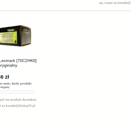
się z nami na
kontakt@
 Lexmark [70C2HK0]
oryginalny
6 zł
m mnie, kiedy produkt
ostępny
pić ten produkt skontaktuj
mi na
kontakt@drukuj24.pl
.