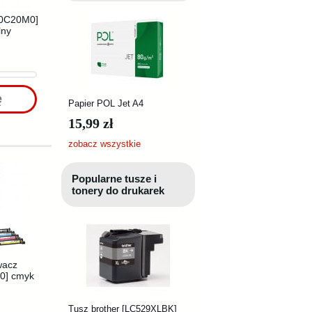
70C20M0]
lny
ę
Papier POL Jet A4
15,99 zł
zobacz wszystkie
Popularne tusze i
tonery do drukarek
wacz
0] cmyk
Tusz brother [LC529XLBK]