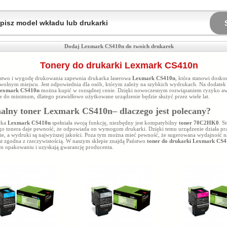
Dodaj Lexmark CS410n do twoich drukarek
Tonery do drukarki Lexmark CS410n
stwo i wygodę drukowania zapewnia drukarka laserowa
Lexmark CS410n
, która stanowi dosko
wolnym miejscu. Jest odpowiednia dla osób, którym zależy na szybkich wydrukach. Na dodate
Lexmark CS410n
można kupić w rozsądnej cenie. Dzięki nowoczesnym rozwiązaniem ryzyko awa
e do minimum, dlatego prawidłowo użytkowane urządzenie będzie służyć przez wiele lat.
alny toner Lexmark CS410n– dlaczego jest polecany?
rka
Lexmark CS410n
spełniała swoją funkcję, niezbędny jest kompatybilny
toner 70C2HK0
. S
go tonera daje pewność, że odpowiada on wymogom drukarki. Dzięki temu urządzenie działa pr
ie, a wydruki są najwyższej jakości. Poza tym można mieć pewność, że sugerowana wydajność 
st zgodna z rzeczywistością. W naszym sklepie znajdą Państwo
toner do drukarki Lexmark CS
m opakowaniu i uzyskają gwarancję producenta.