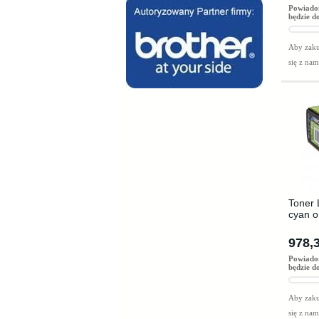
Powiado
będzie d
Aby zaku
się z na
Toner
cyan o
978,3
Powiado
będzie d
Aby zaku
się z na