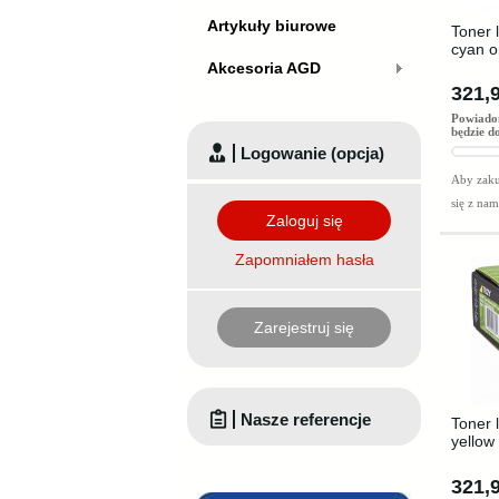
Artykuły biurowe
Toner 
cyan o
Akcesoria AGD
321,9
Powiado
będzie d
Logowanie (opcja)
Aby zaku
się z na
Zaloguj się
Zapomniałem hasła
Zarejestruj się
Nasze referencje
Toner 
yellow
321,9