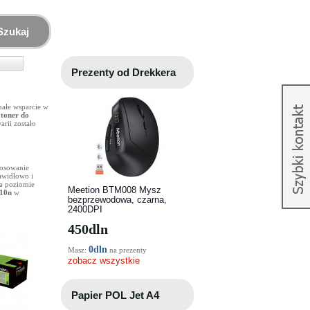
Szukaj
Prezenty od Drekkera
nałe wsparcie w
k
toner do
rii zostało
tosowanie
awidłowo i
na poziomie
Meetion BTM008 Mysz
410n
w
bezprzewodowa, czarna,
2400DPI
450
dln
0dln
Masz:
na prezenty
zobacz wszystkie
Papier POL Jet A4