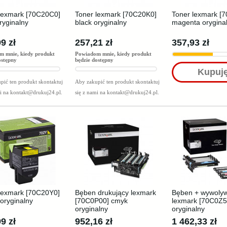
lexmark [70C20C0]
Toner lexmark [70C20K0]
Toner lexmark [
ryginalny
black oryginalny
magenta orygina
9 zł
257,21 zł
357,93 zł
m mnie, kiedy produkt
Powiadom mnie, kiedy produkt
ostępny
będzie dostępny
Kupuj
pić ten produkt skontaktuj
Aby zakupić ten produkt skontaktuj
mi na
kontakt@drukuj24.pl
.
się z nami na
kontakt@drukuj24.pl
.
lexmark [70C20Y0]
Bęben drukujący lexmark
Bęben + wywoly
 oryginalny
[70C0P00] cmyk
lexmark [70C0Z5
oryginalny
oryginalny
9 zł
952,16 zł
1 462,33 zł