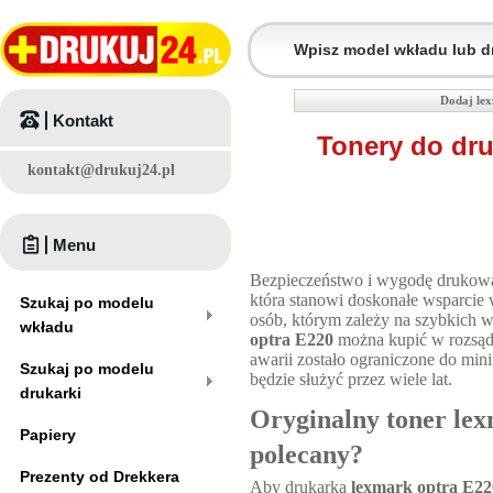
Dodaj lex
Kontakt
Tonery do dru
kontakt@drukuj24.pl
Menu
Bezpieczeństwo i wygodę drukowa
która stanowi doskonałe wsparcie
Szukaj po modelu
osób, którym zależy na szybkich 
wkładu
optra E220
można kupić w rozsąd
awarii zostało ograniczone do mi
Szukaj po modelu
będzie służyć przez wiele lat.
drukarki
Oryginalny toner lex
Papiery
polecany?
Prezenty od Drekkera
Aby drukarka
lexmark optra E2