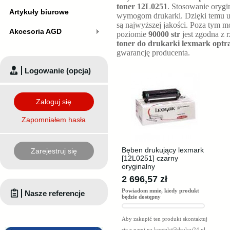
toner 12L0251
. Stosowanie orygi
Artykuły biurowe
wymogom drukarki. Dzięki temu ur
są najwyższej jakości. Poza tym 
Akcesoria AGD
poziomie
90000 str
jest zgodna z 
toner do drukarki lexmark opt
gwarancję producenta.
Logowanie (opcja)
Zaloguj się
Zapomniałem hasła
Bęben drukujący lexmark
Zarejestruj się
[12L0251] czarny
oryginalny
2 696,57 zł
Powiadom mnie, kiedy produkt
Nasze referencje
będzie dostępny
Aby zakupić ten produkt skontaktuj
się z nami na
kontakt@drukuj24.pl
.