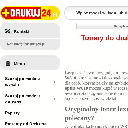
Dodaj lex
Kontakt
Tonery do dru
kontakt@drukuj24.pl
Menu
Bezpieczeństwo i wygodę drukowa
W810
, która stanowi doskonałe 
Szukaj po modelu
dla osób, którym zależy na szybk
wkładu
optra W810
można kupić w rozsą
awarii zostało ograniczone do mi
Szukaj po modelu
będzie służyć przez wiele lat.
drukarki
Oryginalny toner lex
Papiery
polecany?
Prezenty od Drekkera
Aby drukarka
lexmark optra W8