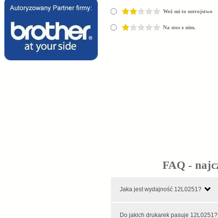
Weź mi to ustrojstwo
Na stos z nim.
FAQ - najc
Jaka jest wydajność 12L0251?
Do jakich drukarek pasuje 12L025