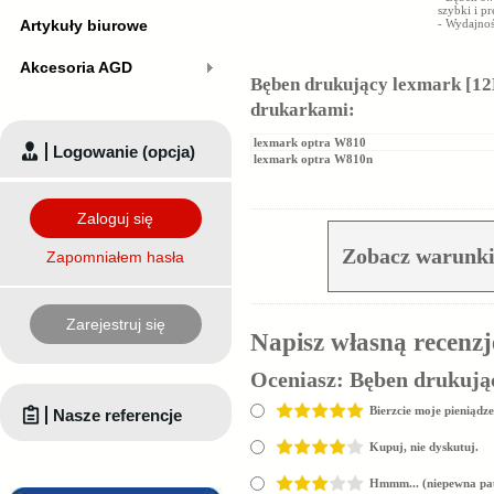
szybki i p
Artykuły biurowe
- Wydajnoś
Akcesoria AGD
Bęben drukujący lexmark [12
drukarkami:
lexmark optra W810
Logowanie (opcja)
lexmark optra W810n
Zaloguj się
Zobacz warunki
Zapomniałem hasła
Zarejestruj się
Napisz własną recenzj
Oceniasz:
Bęben drukując
Bierzcie moje pieniądze
Nasze referencje
Kupuj, nie dyskutuj.
Hmmm... (niepewna pa