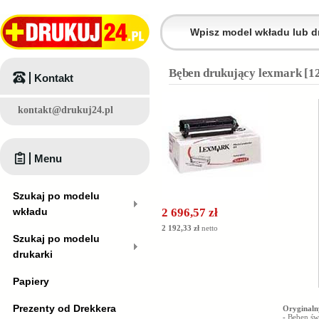
Bęben drukujący lexmark [1
Kontakt
kontakt@drukuj24.pl
Menu
Szukaj po modelu
wkładu
2 696,57 zł
2 192,33 zł
netto
Szukaj po modelu
drukarki
Papiery
Prezenty od Drekkera
Oryginaln
-
Bęben św