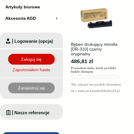
Artykuły biurowe
Akcesoria AGD
Logowanie (opcja)
Bęben drukujący minolta
[DR-310] czarny
oryginalny
Zaloguj się
486,81 zł
Powiadom mnie, kiedy produkt
Zapomniałem hasła
będzie dostępny
Aby zakupić ten produkt skontaktuj
Zarejestruj się
się z nami na
kontakt@drukuj24.pl
.
Nasze referencje