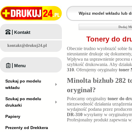
Dodaj Mi
Kontakt
Tonery do dr
kontakt@drukuj24.pl
Obecnie trudno wyobrazić sobie fu
nieustannie drukuje się dokumenty
Wpływa na usprawnienie procesu 
szybkość drukowania. Aby działała
Menu
310
. Oferujemy oryginalny
toner 
Minolta bizhub 282 t
Szukaj po modelu
wkładu
oryginał?
Polecamy oryginalny
toner do dr
Szukaj po modelu
niezawodność działania urządzenia
drukarki
wydajność podana przez producen
DR-310
wysyłamy w oryginalnym 
Papiery
Profesjonalny produkt zapewnia 
Prezenty od Drekkera