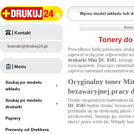
Dodaj 
Kontakt
Tonery do
kontakt@drukuj24.pl
Prawidłowe funkcjonowanie druk
zapewni wyłącznie odpowiedni tone
drukarki Mita DC 8585
, któreg
rozwiązaniem. Znaczące zminimali
Menu
zapewni natomiast rekomendowan
Oryginalny toner Mi
Szukaj po modelu
wkładu
bezawaryjnej pracy 
Dzięki oryginalnym materiałom e
Szukaj po modelu
DC 8585
będzie działać bezawary
drukarki
przekłada się na doskonałą jako
użytkowania. Stosując go, można 
Papiery
służyć przez wiele lat. Wkłady las
Prezenty od Drekkera